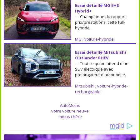
Essai détaillé MG EHS
Hybrid+
— Championne du rapport
prix/prestations, cette full-
hybride.
MG
;
voiture-hybride
Essai détaillé Mitsubishi
Outlander PHEV
— Tout ce qu'on attend d'un
SUV électrique avec
prolongateur d'autonomie.
Mitsubishi
;
voiture-hybride-
rechargeable
AutoMoins
votre voiture neuve
moins chère