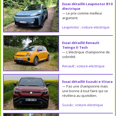
Essai détaillé Leapmotor B10
électrique
— Le prix comme meilleur
argument.
Leapmotor
;
voiture-electrique
Essai détaillé Renault
Twingo E-Tech
— L'électrique championne de
sobriété.
Renault
;
voiture-electrique
Essai détaillé Suzuki e-Vitara
— Pas une championne mais
une bonne à tout faire qui se
révèlera au quotidien.
Suzuki
;
voiture-electrique