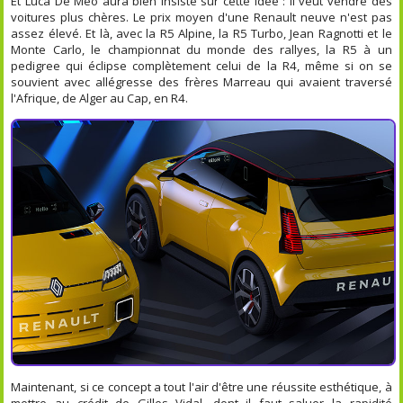
Et Luca De Meo aura bien insisté sur cette idée : il veut vendre des
voitures plus chères. Le prix moyen d'une Renault neuve n'est pas
assez élevé. Et là, avec la R5 Alpine, la R5 Turbo, Jean Ragnotti et le
Monte Carlo, le championnat du monde des rallyes, la R5 à un
pedigree qui éclipse complètement celui de la R4, même si on se
souvient avec allégresse des frères Marreau qui avaient traversé
l'Afrique, de Alger au Cap, en R4.
Maintenant, si ce concept a tout l'air d'être une réussite esthétique, à
mettre au crédit de Gilles Vidal, dont il faut saluer la rapidité