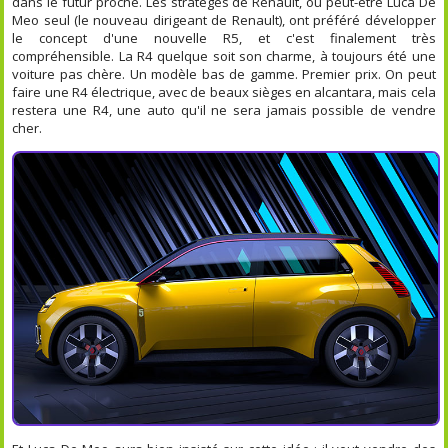
dans le futur proche. Les stratèges de Renault, ou peut-être Luca De
Meo seul (le nouveau dirigeant de Renault), ont préféré développer
le concept d'une nouvelle R5, et c'est finalement très
compréhensible. La R4 quelque soit son charme, à toujours été une
voiture pas chère. Un modèle bas de gamme. Premier prix. On peut
faire une R4 électrique, avec de beaux sièges en alcantara, mais cela
restera une R4, une auto qu'il ne sera jamais possible de vendre
cher.