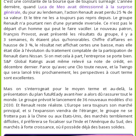
C'est une constante de la bourse que de toujours surréagir. L'année
dernière, quand
Luca de Meo avait démissionné à la surprise
générale
, du jour au lendemain, l'action Renault avait perdu 25 % de
sa valeur. Et le titre ne les a toujours pas repris depuis. Le groupe
Renault n'a pourtant rien d'une pyramide inversée. Ce n'est pas le
départ d'un homme qui peut le faire vaciller. Le nouveau patron,
François Provost, avait présenté les résultats du groupe, il y a
3 semaines, ils étaient plus qu'honorables. Chiffre d'affaires en
hausse de 3 %, le résultat net affichait certes une baisse, mais elle
était dûe à l'évolution du traitement comptable de la participation de
Renault dans Nissan. Si on met cela à part, l'entreprise se porte bien.
S&P Global Ratings avait même relevé sa note de crédit, en
décembre dernier. Parce qu'avec une Clio toute neuve, et la Twingo
qui sera lancé très prochainement, les perspectives à court terme
sont excellentes.
Mais on s'interrogeait pour le moyen terme et au-delà, la
présentation du plan futuREady avant-hier a alors dû rassurer tout le
monde. Le groupe prévoit le lancement de 36 nouveaux modèles d'ici
2030. Et Renault reste réaliste. L'Europe sera toujours son marché
principal, et si l'expansion viendra de l'étranger, le groupe ne se
frottera pas à la Chine ou aux Etats-Unis, des marchés terriblement
difficiles, il préfèrera se focaliser sur l'Inde et l'Amérique du Sud, des
marchés à forte croissance, où il possède déjà des bases solides.