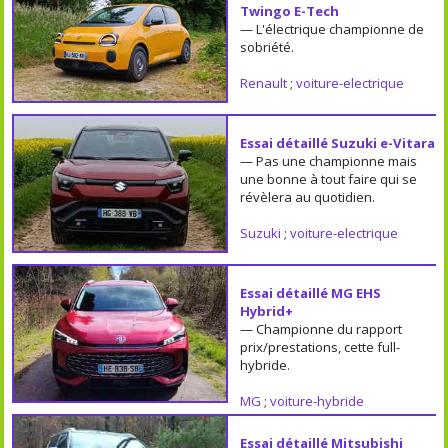
Twingo E-Tech
— L'électrique championne de
sobriété.
Renault
;
voiture-electrique
Essai détaillé Suzuki e-Vitara
— Pas une championne mais
une bonne à tout faire qui se
révèlera au quotidien.
Suzuki
;
voiture-electrique
Essai détaillé MG EHS
Hybrid+
— Championne du rapport
prix/prestations, cette full-
hybride.
MG
;
voiture-hybride
Essai détaillé Mitsubishi