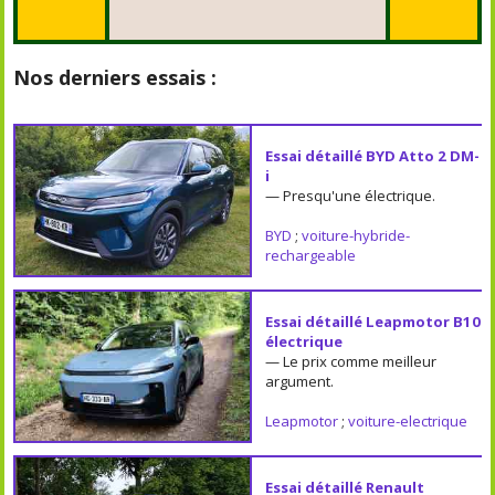
Nos derniers essais :
Essai détaillé BYD Atto 2 DM-
i
— Presqu'une électrique.
BYD
;
voiture-hybride-
rechargeable
Essai détaillé Leapmotor B10
électrique
— Le prix comme meilleur
argument.
Leapmotor
;
voiture-electrique
Essai détaillé Renault