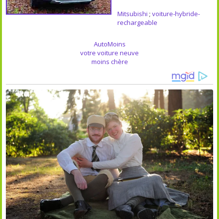
Mitsubishi
;
voiture-hybride-
rechargeable
AutoMoins
votre voiture neuve
moins chère