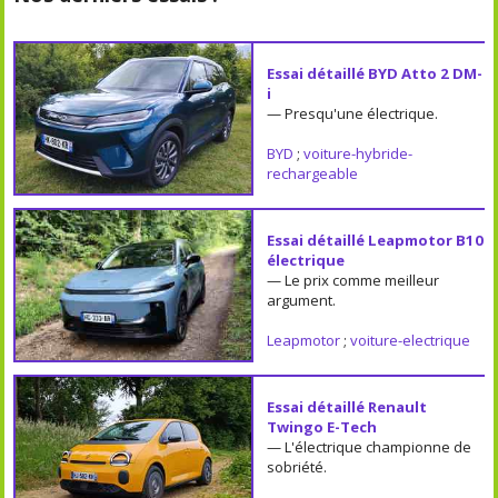
Essai détaillé BYD Atto 2 DM-
i
— Presqu'une électrique.
BYD
;
voiture-hybride-
rechargeable
Essai détaillé Leapmotor B10
électrique
— Le prix comme meilleur
argument.
Leapmotor
;
voiture-electrique
Essai détaillé Renault
Twingo E-Tech
— L'électrique championne de
sobriété.