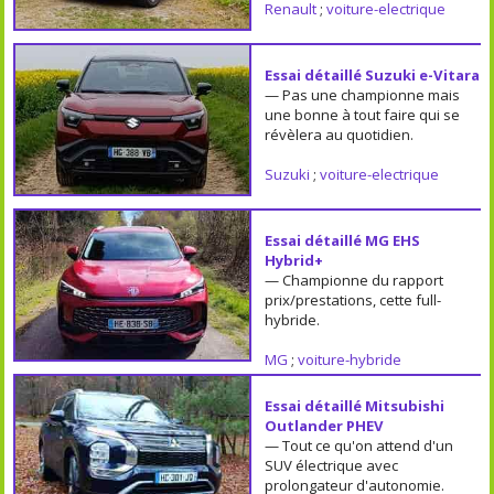
Renault
;
voiture-electrique
Essai détaillé Suzuki e-Vitara
— Pas une championne mais
une bonne à tout faire qui se
révèlera au quotidien.
Suzuki
;
voiture-electrique
Essai détaillé MG EHS
Hybrid+
— Championne du rapport
prix/prestations, cette full-
hybride.
MG
;
voiture-hybride
Essai détaillé Mitsubishi
Outlander PHEV
— Tout ce qu'on attend d'un
SUV électrique avec
prolongateur d'autonomie.