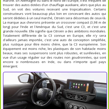
marché. En Allemagne ou dans le Nord de l'Europe, il est fréquent de
trouver des autos dotées d'un chauffage auxiliaire, alors que plus au
Sud, on voit des voitures recevant une tropicalisation. Certains
constructeurs vont beaucoup plus loin en concevant des autos qui
seront dédiées à un seul marché, Citroën sera désormais de ceux-là.
La marque aux chevrons présente un crossover compact (3,98 m de
long) pour l'Inde et l'Amérique du Sud, c'est une C3, et c'est une
grande nouvelle. Elle signifie que Citroën a des ambitions mondiales.
Totalement différente de la C3 connue en Europe, elle n'y sera
d'ailleurs jamais importée, c'est une auto de conception simplifiée,
plus rustique pour être moins chère, que la C3 européenne. Son
équipement est moins riche, les plastiques de son habitacle moins
beaux, mais ses suspensions sont plus robustes, et surélevées, en
vue d'un usage régulier sur des routes non goudronnées, qui sont
encore si nombreuses en Inde, ou dans n'importe quel pays
émergent.