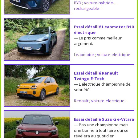
BYD
;
voiture-hybride-
rechargeable
Essai détaillé Leapmotor B10
électrique
— Le prix comme meilleur
argument.
Leapmotor
;
voiture-electrique
Essai détaillé Renault
Twingo E-Tech
— L'électrique championne de
sobriété.
Renault
;
voiture-electrique
Essai détaillé Suzuki e-Vitara
— Pas une championne mais
une bonne à tout faire qui se
révèlera au quotidien.