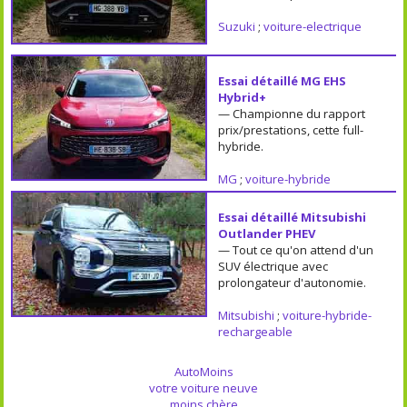
Suzuki
;
voiture-electrique
Essai détaillé MG EHS
Hybrid+
— Championne du rapport
prix/prestations, cette full-
hybride.
MG
;
voiture-hybride
Essai détaillé Mitsubishi
Outlander PHEV
— Tout ce qu'on attend d'un
SUV électrique avec
prolongateur d'autonomie.
Mitsubishi
;
voiture-hybride-
rechargeable
AutoMoins
votre voiture neuve
moins chère