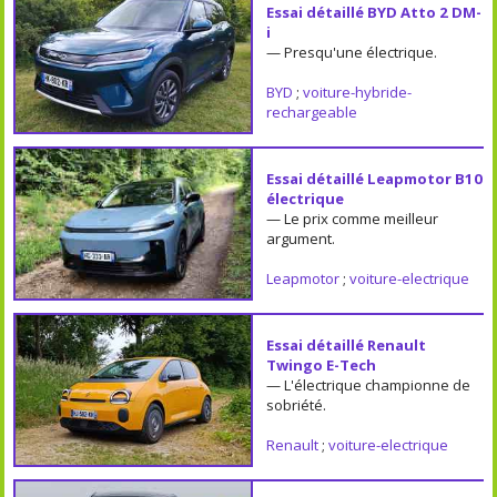
Essai détaillé BYD Atto 2 DM-
i
— Presqu'une électrique.
BYD
;
voiture-hybride-
rechargeable
Essai détaillé Leapmotor B10
électrique
— Le prix comme meilleur
argument.
Leapmotor
;
voiture-electrique
Essai détaillé Renault
Twingo E-Tech
— L'électrique championne de
sobriété.
Renault
;
voiture-electrique