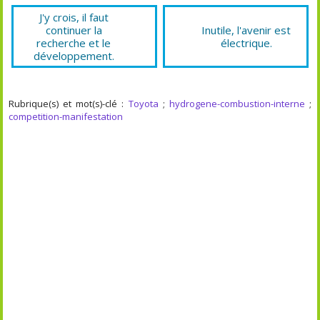
J'y crois, il faut
continuer la
Inutile, l'avenir est
recherche et le
électrique.
développement.
Rubrique(s) et mot(s)-clé :
Toyota
;
hydrogene-combustion-interne
;
competition-manifestation