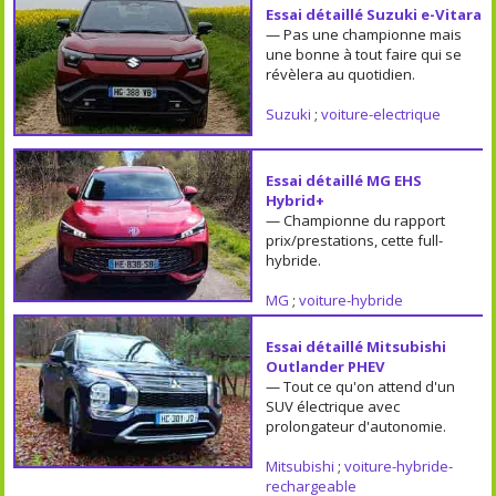
Essai détaillé Suzuki e-Vitara
— Pas une championne mais
une bonne à tout faire qui se
révèlera au quotidien.
Suzuki
;
voiture-electrique
Essai détaillé MG EHS
Hybrid+
— Championne du rapport
prix/prestations, cette full-
hybride.
MG
;
voiture-hybride
Essai détaillé Mitsubishi
Outlander PHEV
— Tout ce qu'on attend d'un
SUV électrique avec
prolongateur d'autonomie.
Mitsubishi
;
voiture-hybride-
rechargeable