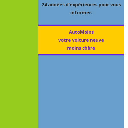
24 années d'expériences pour vous
informer.
AutoMoins
votre voiture neuve
moins chère