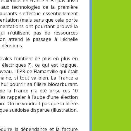
nts vendus en France n'est pas aussi
s aux technologies de la première
burants s'effectue essentiellement
mentation (mais sans que cela porte
imentations ont pourtant prouvé la
ui n'utilisent pas de ressources
on attend le passage à l'échelle
 décisions.
trales tombent de plus en plus en
électriques ?), ce qui est logique,
veau, l'EPR de Flamanville qui était
aine, si tout va bien. La France a
d'hui pourrir sa filière biocarburant.
de la France n'a été prise ces 10
les rappeler à l'aube d'une élection
e. On ne voudrait pas que la filière
ue suédoise disparue (illustration,
duire la dépendance et la facture