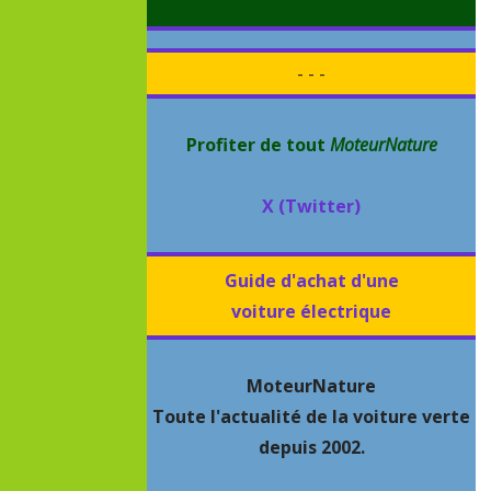
- - -
Profiter de tout
MoteurNature
X (Twitter)
Guide d'achat d'une
voiture électrique
MoteurNature
Toute l'actualité de la voiture verte
depuis 2002.