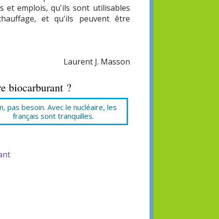
 et emplois, qu'ils sont utilisables
hauffage, et qu'ils peuvent être
Laurent J. Masson
re biocarburant ?
, pas besoin. Avec le nucléaire, les
français sont tranquilles.
ant