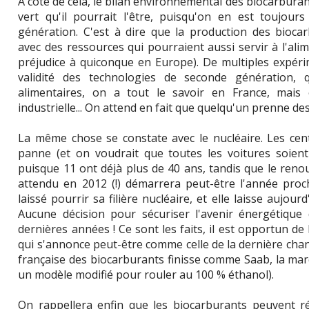
A côté de cela, le bilan environnemental des biocarbura
vert qu'il pourrait l'être, puisqu'on en est toujour
génération. C'est à dire que la production des biocar
avec des ressources qui pourraient aussi servir à l'ali
préjudice à quiconque en Europe). De multiples expér
validité des technologies de seconde génération, q
alimentaires, on a tout le savoir en France, mais 
industrielle... On attend en fait que quelqu'un prenne des
La même chose se constate avec le nucléaire. Les cen
panne (et on voudrait que toutes les voitures soient 
puisque 11 ont déjà plus de 40 ans, tandis que le renou
attendu en 2012 (!) démarrera peut-être l'année proch
laissé pourrir sa filière nucléaire, et elle laisse aujour
Aucune décision pour sécuriser l'avenir énergétique 
dernières années ! Ce sont les faits, il est opportun de 
qui s'annonce peut-être comme celle de la dernière chanc
française des biocarburants finisse comme Saab, la marq
un modèle modifié pour rouler au 100 % éthanol).
On rappellera enfin que les biocarburants peuvent ré