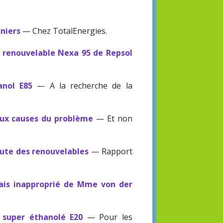
aniers
— Chez TotalEnergies.
 renouvelable Nexa 95 de Repsol
anol E85
— A la recherche de la
 aux causes du problème
— Et non
aute des renouvelables
— Rapport
mais inapproprié de Mme von der
 super éthanolé E20
— Pour les