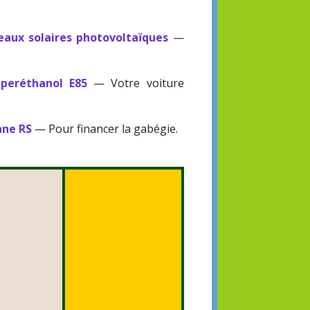
eaux solaires photovoltaïques
—
uperéthanol E85
— Votre voiture
ane RS
— Pour financer la gabégie.