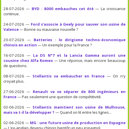
28-07-2026 —
BYD : 8000 embauches cet été
— La croissance
continue.
24-07-2026 —
Ford s'associe à Geely pour sauver son usine de
Valence
— Bonne ou mauvaise nouvelle ?
20-07-2026 —
Batteries : le dirigisme techno-économique
chinois en action
— Un exemple pour la France ?
16-07-2026 —
La DS N°7 et la Lancia Gamma auront une
cousine chez Alfa Romeo
— Une réponse, mais encore beaucoup
de questions.
08-07-2026 —
Stellantis va embaucher en France
— On n'y
croyait plus.
27-06-2026 —
Renault va se séparer de 800 ingénieurs en
France
— Pas seulement une question de compétitivité.
03-06-2026 —
Stellantis maintient son usine de Mulhouse,
mais va t-il la développer ?
— Quand on lit entre les lignes...
02-06-2026 —
MG : une future usine de production en Espagne
— L'ex-anglais devenu chinois bientôt un peu espagnol.