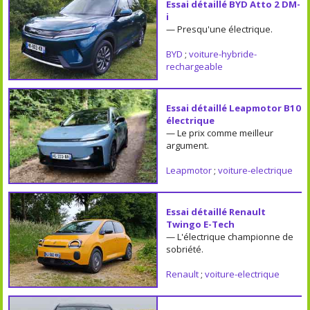
Essai détaillé BYD Atto 2 DM-
i
— Presqu'une électrique.
BYD
;
voiture-hybride-
rechargeable
Essai détaillé Leapmotor B10
électrique
— Le prix comme meilleur
argument.
Leapmotor
;
voiture-electrique
Essai détaillé Renault
Twingo E-Tech
— L'électrique championne de
sobriété.
Renault
;
voiture-electrique