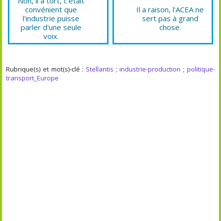
Non, il a tort, c'était
convénient que
Il a raison, l'ACEA ne
l'industrie puisse
sert pas à grand
parler d'une seule
chose.
voix.
Rubrique(s) et mot(s)-clé :
Stellantis
;
industrie-production
;
politique-
transport_Europe