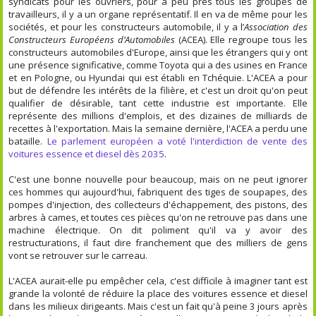
syndicats pour les ouvriers, pour à peu près tous les groupes de
travailleurs, il y a un organe représentatif. Il en va de même pour les
sociétés, et pour les constructeurs automobile, il y a l’
Association des
Constructeurs Européens d’Automobiles
(ACEA). Elle regroupe tous les
constructeurs automobiles d'Europe, ainsi que les étrangers qui y ont
une présence significative, comme Toyota qui a des usines en France
et en Pologne, ou Hyundai qui est établi en Tchéquie. L'ACEA a pour
but de défendre les intérêts de la filière, et c'est un droit qu'on peut
qualifier de désirable, tant cette industrie est importante. Elle
représente des millions d'emplois, et des dizaines de milliards de
recettes à l'exportation. Mais la semaine dernière, l'ACEA a perdu une
bataille.
Le parlement européen a voté l'interdiction de vente des
voitures essence et diesel dès 2035
.
C'est une bonne nouvelle pour beaucoup, mais on ne peut ignorer
ces hommes qui aujourd'hui, fabriquent des tiges de soupapes, des
pompes d'injection, des collecteurs d'échappement, des pistons, des
arbres à cames, et toutes ces pièces qu'on ne retrouve pas dans une
machine électrique. On dit poliment qu'il va y avoir des
restructurations, il faut dire franchement que des milliers de gens
vont se retrouver sur le carreau.
L'ACEA aurait-elle pu empêcher cela, c'est difficile à imaginer tant est
grande la volonté de réduire la place des voitures essence et diesel
dans les milieux dirigeants. Mais c'est un fait qu'à peine 3 jours après