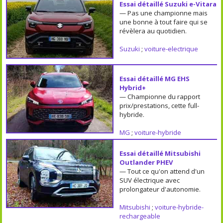
Essai détaillé Suzuki e-Vitara
— Pas une championne mais
une bonne à tout faire qui se
révèlera au quotidien.
Suzuki
;
voiture-electrique
Essai détaillé MG EHS
Hybrid+
— Championne du rapport
prix/prestations, cette full-
hybride.
MG
;
voiture-hybride
Essai détaillé Mitsubishi
Outlander PHEV
— Tout ce qu'on attend d'un
SUV électrique avec
prolongateur d'autonomie.
Mitsubishi
;
voiture-hybride-
rechargeable