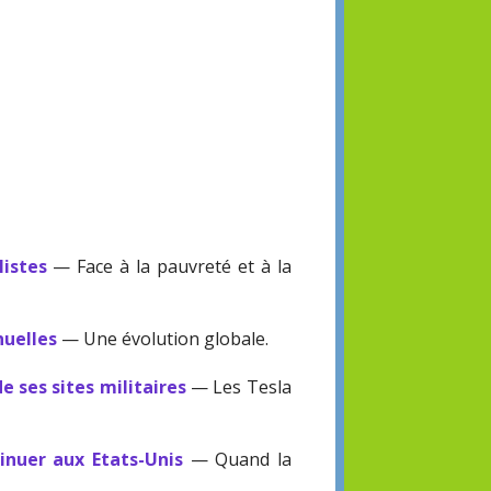
listes
— Face à la pauvreté et à la
nuelles
— Une évolution globale.
e ses sites militaires
— Les Tesla
nuer aux Etats-Unis
— Quand la