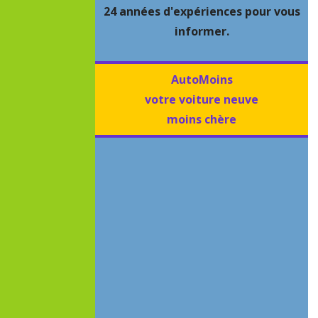
24 années d'expériences pour vous
informer.
AutoMoins
votre voiture neuve
moins chère