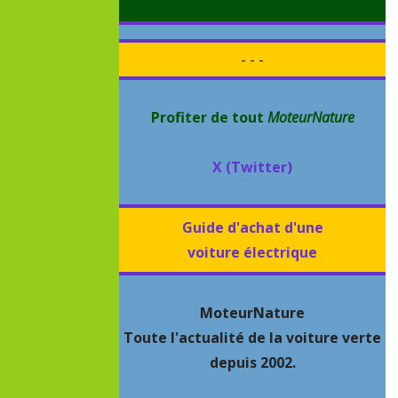
- - -
Profiter de tout
MoteurNature
X (Twitter)
Guide d'achat d'une
voiture électrique
MoteurNature
Toute l'actualité de la voiture verte
depuis 2002.