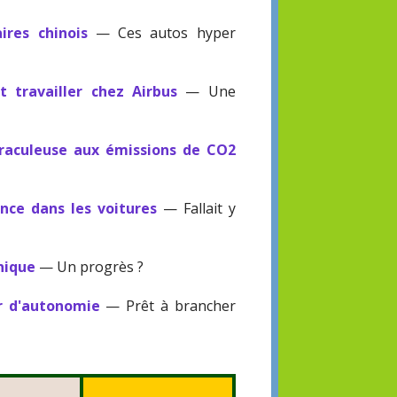
ires chinois
— Ces autos hyper
 travailler chez Airbus
— Une
iraculeuse aux émissions de CO2
ence dans les voitures
— Fallait y
nique
— Un progrès ?
r d'autonomie
— Prêt à brancher