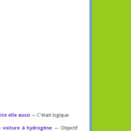
ite elle aussi
— C'était logique.
a voiture à hydrogène
— Objectif