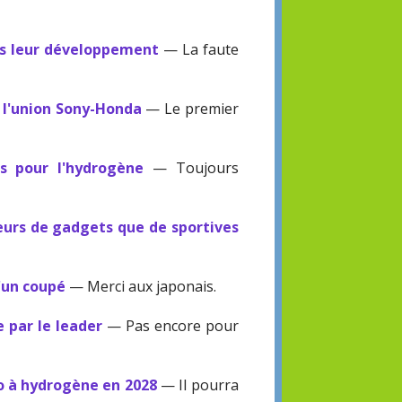
ès leur développement
— La faute
 l'union Sony-Honda
— Le premier
s pour l'hydrogène
— Toujours
eurs de gadgets que de sportives
'un coupé
— Merci aux japonais.
 par le leader
— Pas encore pour
o à hydrogène en 2028
— Il pourra