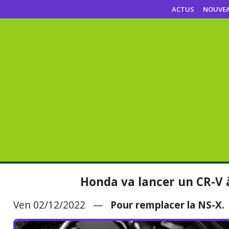
ACTUS
NOUVE
Honda va lancer un CR-V
Ven 02/12/2022 —
Pour remplacer la NS-X.