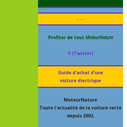
- - -
Profiter de tout
MoteurNature
X (Twitter)
Guide d'achat d'une
voiture électrique
MoteurNature
Toute l'actualité de la voiture verte
depuis 2002.