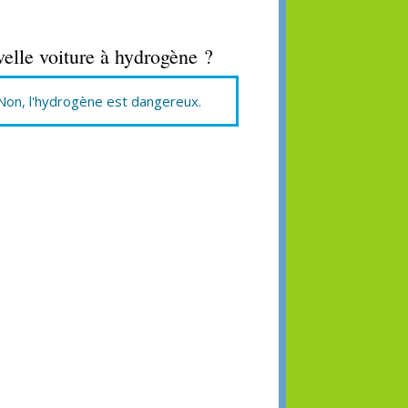
velle voiture à hydrogène ?
Non, l'hydrogène est dangereux.