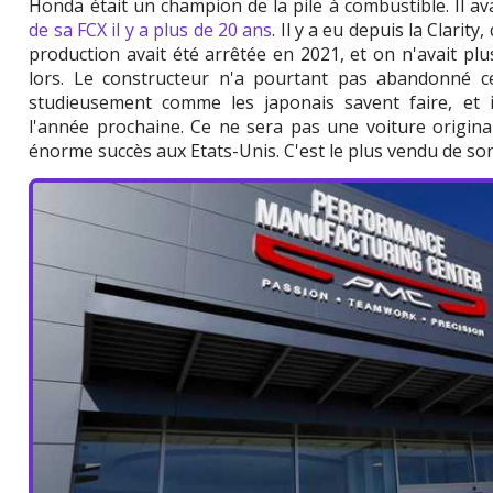
Honda était un champion de la pile à combustible. Il av
de sa FCX il y a plus de 20 ans
. Il y a eu depuis la Clarit
production avait été arrêtée en 2021, et on n'avait p
lors. Le constructeur n'a pourtant pas abandonné cett
studieusement comme les japonais savent faire, et
l'année prochaine. Ce ne sera pas une voiture origin
énorme succès aux Etats-Unis. C'est le plus vendu de s