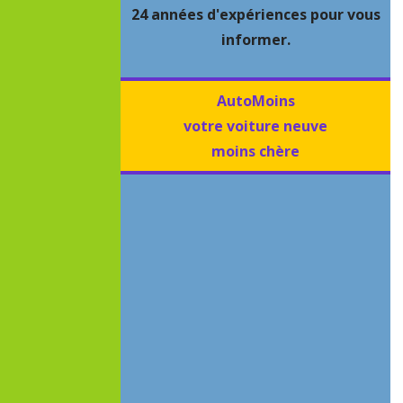
24 années d'expériences pour vous
informer.
AutoMoins
votre voiture neuve
moins chère