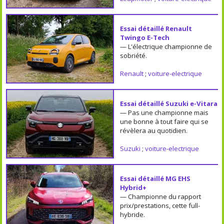
Essai détaillé Renault
Twingo E-Tech
— L'électrique championne de
sobriété.
Renault
;
voiture-electrique
Essai détaillé Suzuki e-Vitara
— Pas une championne mais
une bonne à tout faire qui se
révèlera au quotidien.
Suzuki
;
voiture-electrique
Essai détaillé MG EHS
Hybrid+
— Championne du rapport
prix/prestations, cette full-
hybride.