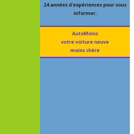
24 années d'expériences pour vous
informer.
AutoMoins
votre voiture neuve
moins chère