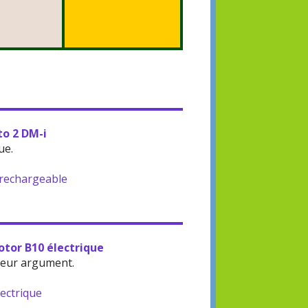
to 2 DM-i
ue.
-rechargeable
otor B10 électrique
leur argument.
lectrique