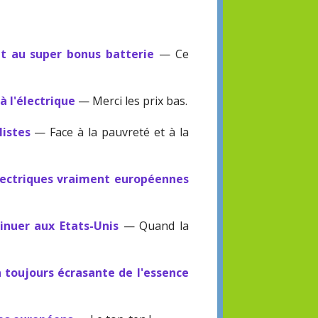
it au super bonus batterie
— Ce
à l'électrique
— Merci les prix bas.
listes
— Face à la pauvreté et à la
électriques vraiment européennes
nuer aux Etats-Unis
— Quand la
 toujours écrasante de l'essence