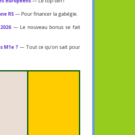
des européens
— Le top-ten !
ane RS
— Pour financer la gabégie.
 2026
— Le nouveau bonus se fait
os M1e ?
— Tout ce qu'on sait pour