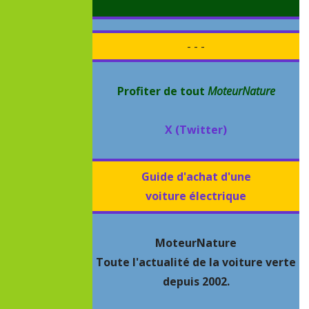
- - -
Profiter de tout
MoteurNature
X (Twitter)
Guide d'achat d'une
voiture électrique
MoteurNature
Toute l'actualité de la voiture verte
depuis 2002.