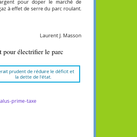
'argent pour doper le marché de
gaz à effet de serre du parc roulant.
Laurent J. Masson
 pour électrifier le parc
erait prudent de réduire le déficit et
la dette de l'état.
alus-prime-taxe