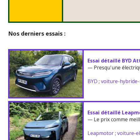
Nos derniers essais :
Essai détaillé BYD At
— Presqu'une électriq
BYD
;
voiture-hybride
Essai détaillé Leapm
— Le prix comme meil
Leapmotor
;
voiture-e