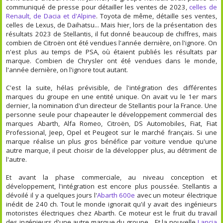
communiqué de presse pour détailler les ventes de 2023,
celles de
Renault, de Dacia et d'Alpine
. Toyota de même, détaille ses ventes,
celles de Lexus, de Daihatsu... Mais hier, lors de la présentation des
résultats 2023 de Stellantis, il fut donné beaucoup de chiffres, mais
combien de Citroën ont été vendues l'année dernière, on l'ignore. On
n'est plus au temps de PSA, où étaient publiés les résultats par
marque. Combien de Chrysler ont été vendues dans le monde,
l'année dernière, on l'ignore tout autant.
C'est la suite, hélas prévisible, de l'intégration des différentes
marques du groupe en une entité unique. On avait vu le 1er mars
dernier, la nomination d'un directeur de Stellantis pour la France. Une
personne seule pour chapeauter le développement commercial des
marques Abarth, Alfa Romeo, Citroën, DS Automobiles, Fiat, Fiat
Professional, Jeep, Opel et Peugeot sur le marché français. Si une
marque réalise un plus gros bénéfice par voiture vendue qu'une
autre marque, il peut choisir de la développer plus, au détriment de
l'autre.
Et avant la phase commerciale, au niveau conception et
développement, l'intégration est encore plus poussée. Stellantis a
dévoilé il y a quelques jours l'
Abarth 600e
avec un moteur électrique
inédit de 240 ch. Tout le monde ignorait qu'il y avait des ingénieurs
motoristes électriques chez Abarth. Ce moteur est le fruit du travail
des ingénieurs d'une autre marque du groupe... Et la nouvelle
Lancia