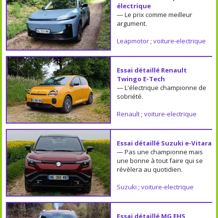
électrique
— Le prix comme meilleur
argument.
Leapmotor
;
voiture-electrique
Essai détaillé Renault
Twingo E-Tech
— L'électrique championne de
sobriété.
Renault
;
voiture-electrique
Essai détaillé Suzuki e-Vitara
— Pas une championne mais
une bonne à tout faire qui se
révèlera au quotidien.
Suzuki
;
voiture-electrique
Essai détaillé MG EHS