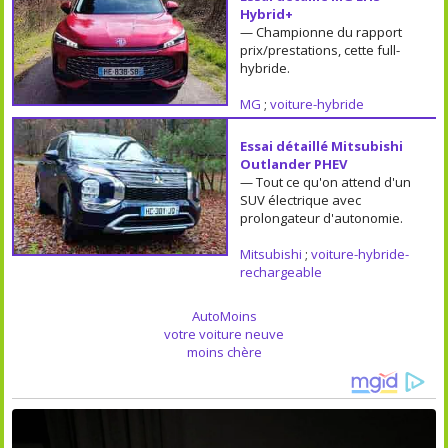
Hybrid+
— Championne du rapport
prix/prestations, cette full-
hybride.
MG
;
voiture-hybride
Essai détaillé Mitsubishi
Outlander PHEV
— Tout ce qu'on attend d'un
SUV électrique avec
prolongateur d'autonomie.
Mitsubishi
;
voiture-hybride-
rechargeable
AutoMoins
votre voiture neuve
moins chère