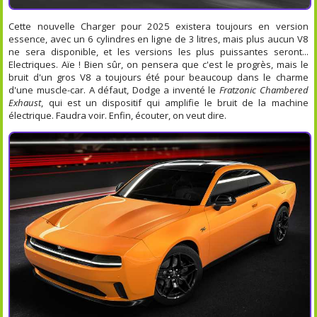
Cette nouvelle Charger pour 2025 existera toujours en version
essence, avec un 6 cylindres en ligne de 3 litres, mais plus aucun V8
ne sera disponible, et les versions les plus puissantes seront...
Electriques. Aïe ! Bien sûr, on pensera que c'est le progrès, mais le
bruit d'un gros V8 a toujours été pour beaucoup dans le charme
d'une muscle-car. A défaut, Dodge a inventé le
Fratzonic Chambered
Exhaust
, qui est un dispositif qui amplifie le bruit de la machine
électrique. Faudra voir. Enfin, écouter, on veut dire.