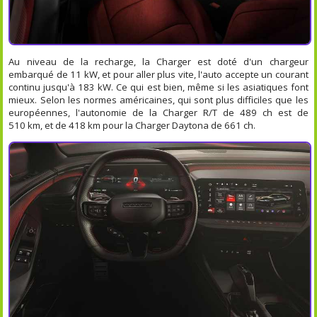
Au niveau de la recharge, la Charger est doté d'un chargeur
embarqué de 11 kW, et pour aller plus vite, l'auto accepte un courant
continu jusqu'à 183 kW. Ce qui est bien, même si les asiatiques font
mieux. Selon les normes américaines, qui sont plus difficiles que les
européennes, l'autonomie de la Charger R/T de 489 ch est de
510 km, et de 418 km pour la Charger Daytona de 661 ch.