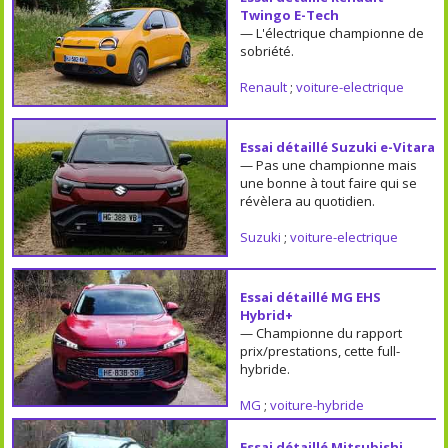
Twingo E-Tech
— L'électrique championne de
sobriété.
Renault
;
voiture-electrique
Essai détaillé Suzuki e-Vitara
— Pas une championne mais
une bonne à tout faire qui se
révèlera au quotidien.
Suzuki
;
voiture-electrique
Essai détaillé MG EHS
Hybrid+
— Championne du rapport
prix/prestations, cette full-
hybride.
MG
;
voiture-hybride
Essai détaillé Mitsubishi