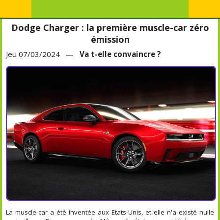
Dodge Charger : la première muscle-car zéro
émission
Jeu 07/03/2024 —
Va t-elle convaincre ?
La muscle-car a été inventée aux Etats-Unis, et elle n'a existé nulle