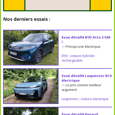
Nos derniers essais :
Essai détaillé BYD Atto 2 DM-
i
— Presqu'une électrique.
BYD
;
voiture-hybride-
rechargeable
Essai détaillé Leapmotor B10
électrique
— Le prix comme meilleur
argument.
Leapmotor
;
voiture-electrique
Essai détaillé Renault