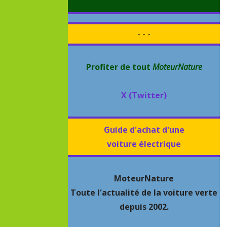
- - -
Profiter de tout
MoteurNature
X (Twitter)
Guide d'achat d'une
voiture électrique
MoteurNature
Toute l'actualité de la voiture verte
depuis 2002.