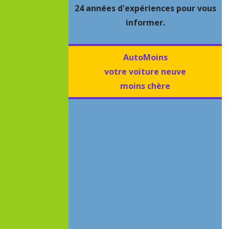
24 années d'expériences pour vous
informer.
AutoMoins
votre voiture neuve
moins chère