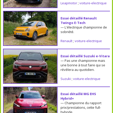
Leapmotor
;
voiture-electrique
Essai détaillé Renault
Twingo E-Tech
— L'électrique championne de
sobriété.
Renault
;
voiture-electrique
Essai détaillé Suzuki e-Vitara
— Pas une championne mais
une bonne à tout faire qui se
révèlera au quotidien.
Suzuki
;
voiture-electrique
Essai détaillé MG EHS
Hybrid+
— Championne du rapport
prix/prestations, cette full-
hybride.