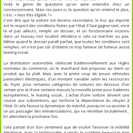
Voilà le genre de questions qu'on aime entendre chez un
concessionnaire. Mais ces jours-ci, la question qu'on entend le plus,
c'est :
« Vous êtes éligible ? »
C'est dire que la voiture est devenu secondaire, le truc qui importe
est le respect des conditions fixées par l'état. Il faut gagner tant, vivre
là et pas ailleurs, remplir un dossier, et un fonctionnaire inconnu
dans un bureau non localisé décidera si cela va marcher ou pas.
Même quand le dossier paraît parfait, que toutes les conditions sont
remplies, on n'est pas sûr d'obtenir ce trop fameux (et fumeux aussi)
leasing social.
La distribution automobile obéissait traditionnellement aux règles
normales du commerce, où le marchand doit proposer au client un
produit qui lui plaît. Mais avec la prime coup de pouce véhicules
particuliers électriques, d'un montant variable selon les ressources
du foyer, pour certaines catégories de voitures (en dessous d'un
certain prix et d'une certaine masse), la nouvelle prime pour batteries
européennes, le leasing social... L'achat d'une voiture devient une
course aux subventions, qui renforce la dépendance du citoyen à
l'état. Et cela fausse la dynamique du marché, puisqu'on va assister à
un pic passager des immatriculations, qui va retomber brutalement...
En attendant la prochaine fois.
Cela partait d'un bon sentiment que de vouloir favoriser la mobilité
électrique, mais la technocratie a rendu le système beaucoup trop