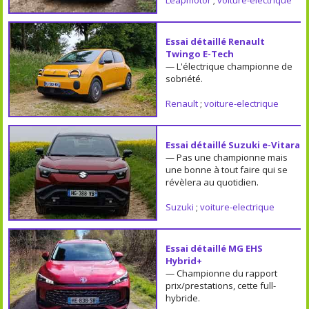
Essai détaillé Renault
Twingo E-Tech
— L'électrique championne de
sobriété.
Renault
;
voiture-electrique
Essai détaillé Suzuki e-Vitara
— Pas une championne mais
une bonne à tout faire qui se
révèlera au quotidien.
Suzuki
;
voiture-electrique
Essai détaillé MG EHS
Hybrid+
— Championne du rapport
prix/prestations, cette full-
hybride.