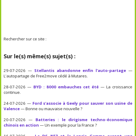
Rechercher sur ce site :
Sur le(s) même(s) sujet(s) :
29-07-2026 —
Stellantis abandonne enfin l'auto-partage
—
L'autopartage de Free2move cédé à Mutares.
28-07-2026 —
BYD : 8000 embauches cet été
— La croissance
continue.
24-07-2026 —
Ford s'associe à Geely pour sauver son usine de
Valence
— Bonne ou mauvaise nouvelle ?
20-07-2026 —
Batteries : le dirigisme techno-économique
chinois en action
— Un exemple pour la France ?
16-07-2026 —
La DS N°7 et la Lancia Gamma auront une