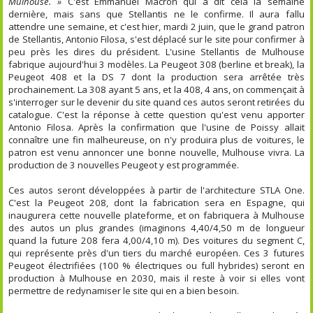
Mulhouse. »
C'est Emmanuel Macron qui a dit cela la semaine
dernière, mais sans que Stellantis ne le confirme. Il aura fallu
attendre une semaine, et c'est hier, mardi 2 juin, que le grand patron
de Stellantis, Antonio Filosa, s'est déplacé sur le site pour confirmer à
peu près les dires du président. L'usine Stellantis de Mulhouse
fabrique aujourd'hui 3 modèles. La Peugeot 308 (berline et break), la
Peugeot 408 et la DS 7 dont la production sera arrêtée très
prochainement. La 308 ayant 5 ans, et la 408, 4 ans, on commençait à
s'interroger sur le devenir du site quand ces autos seront retirées du
catalogue. C'est la réponse à cette question qu'est venu apporter
Antonio Filosa. Après la confirmation que l'usine de Poissy allait
connaître une fin malheureuse, on n'y produira plus de voitures, le
patron est venu annoncer une bonne nouvelle, Mulhouse vivra. La
production de 3 nouvelles Peugeot y est programmée.
Ces autos seront développées à partir de l'architecture STLA One.
C'est la Peugeot 208, dont la fabrication sera en Espagne, qui
inaugurera cette nouvelle plateforme, et on fabriquera à Mulhouse
des autos un plus grandes (imaginons 4,40/4,50 m de longueur
quand la future 208 fera 4,00/4,10 m). Des voitures du segment C,
qui représente près d'un tiers du marché européen. Ces 3 futures
Peugeot électrifiées (100 % électriques ou full hybrides) seront en
production à Mulhouse en 2030, mais il reste à voir si elles vont
permettre de redynamiser le site qui en a bien besoin.