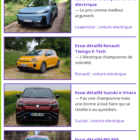
électrique
— Le prix comme meilleur
argument.
Leapmotor
;
voiture-electrique
Essai détaillé Renault
Twingo E-Tech
— L'électrique championne de
sobriété.
Renault
;
voiture-electrique
Essai détaillé Suzuki e-Vitara
— Pas une championne mais
une bonne à tout faire qui se
révèlera au quotidien.
Suzuki
;
voiture-electrique
Essai détaillé MG EHS