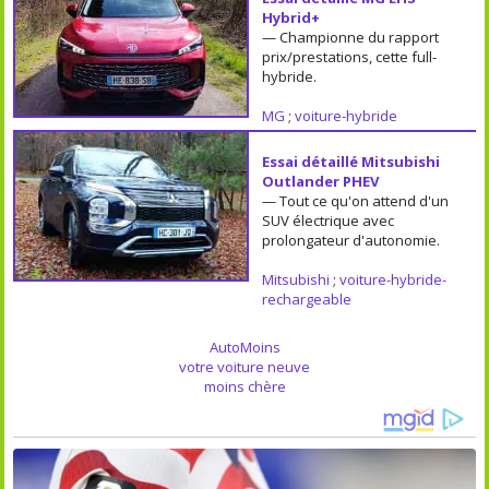
Hybrid+
— Championne du rapport
prix/prestations, cette full-
hybride.
MG
;
voiture-hybride
Essai détaillé Mitsubishi
Outlander PHEV
— Tout ce qu'on attend d'un
SUV électrique avec
prolongateur d'autonomie.
Mitsubishi
;
voiture-hybride-
rechargeable
AutoMoins
votre voiture neuve
moins chère