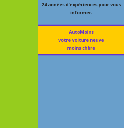
24 années d'expériences pour vous
informer.
AutoMoins
votre voiture neuve
moins chère