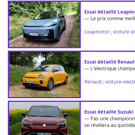
Essai détaillé Leapm
— Le prix comme meil
Leapmotor
;
voiture-e
Essai détaillé Renau
— L'électrique champi
Renault
;
voiture-elect
Essai détaillé Suzuki
— Pas une championne
se révèlera au quotidi