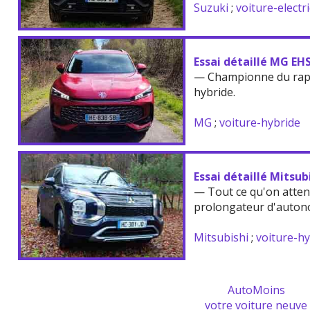
Suzuki
;
voiture-electr
Essai détaillé MG EH
— Championne du rappo
hybride.
MG
;
voiture-hybride
Essai détaillé Mitsu
— Tout ce qu'on atten
prolongateur d'auton
Mitsubishi
;
voiture-h
AutoMoins
votre voiture neuve