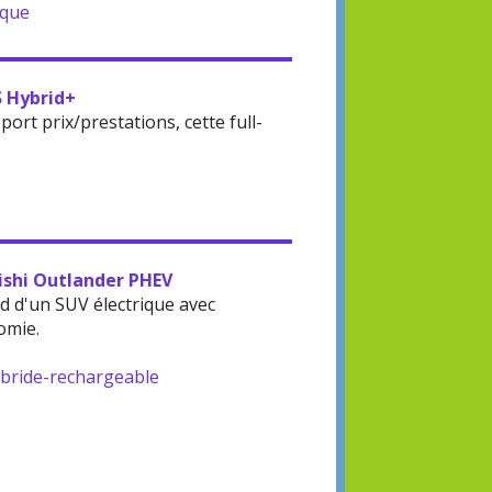
ique
S Hybrid+
rt prix/prestations, cette full-
bishi Outlander PHEV
d d'un SUV électrique avec
omie.
ybride-rechargeable