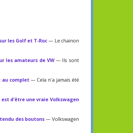
sur les Golf et T-Roc
— Le chainon
our les amateurs de VW
— Ils sont
t au complet
— Cela n'a jamais été
 est d'être une vraie Volkswagen
ttendu des boutons
— Volkswagen