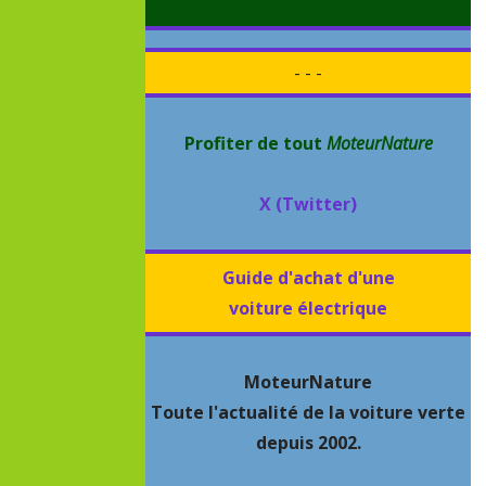
- - -
Profiter de tout
MoteurNature
X (Twitter)
Guide d'achat d'une
voiture électrique
MoteurNature
Toute l'actualité de la voiture verte
depuis 2002.