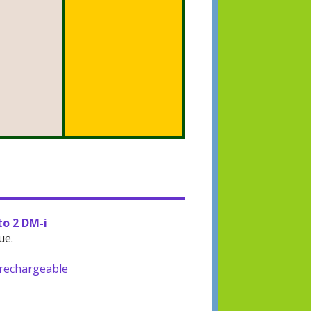
to 2 DM-i
ue.
-rechargeable