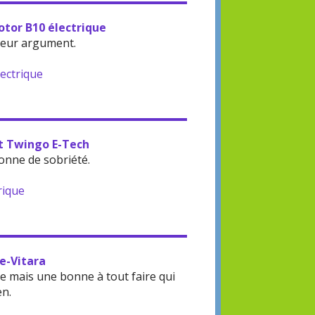
otor B10 électrique
leur argument.
lectrique
lt Twingo E-Tech
onne de sobriété.
rique
 e-Vitara
 mais une bonne à tout faire qui
en.