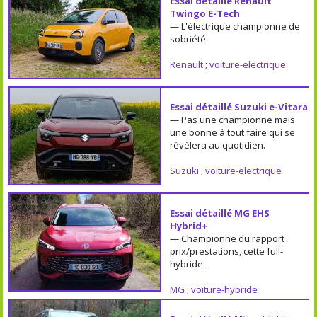
Essai détaillé Renault
Twingo E-Tech
— L'électrique championne de
sobriété.
Renault
;
voiture-electrique
Essai détaillé Suzuki e-Vitara
— Pas une championne mais
une bonne à tout faire qui se
révèlera au quotidien.
Suzuki
;
voiture-electrique
Essai détaillé MG EHS
Hybrid+
— Championne du rapport
prix/prestations, cette full-
hybride.
MG
;
voiture-hybride