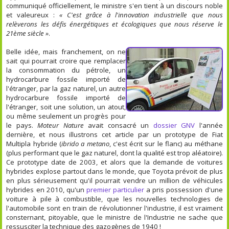
communiqué officiellement, le ministre s'en tient à un discours noble
et valeureux :
« C'est grâce à l'innovation industrielle que nous
relèverons les défis énergétiques et écologiques que nous réserve le
21ème siècle »
.
Belle idée, mais franchement, on ne
sait qui pourrait croire que remplacer
la consommation du pétrole, un
hydrocarbure fossile importé de
l'étranger, par la gaz naturel, un autre
hydrocarbure fossile importé de
l'étranger, soit une solution, un atout,
ou même seulement un progrès pour
le pays.
Moteur Nature
avait consacré un
dossier GNV
l'année
dernière, et nous illustrons cet article par un prototype de Fiat
Multipla hybride (
ibrido a metano
, c'est écrit sur le flanc) au méthane
(plus performant que le gaz naturel, dont la qualité est trop aléatoire).
Ce prototype date de 2003, et alors que la demande de voitures
hybrides explose partout dans le monde, que Toyota prévoit de plus
en plus sérieusement qu'il pourrait vendre un million de véhicules
hybrides en 2010, qu'un
premier particulier
a pris possession d'une
voiture à pile à combustible, que les nouvelles technologies de
l'automobile sont en train de révolutionner l'industrie, il est vraiment
consternant, pitoyable, que le ministre de l'Industrie ne sache que
ressusciter la technique des gazogènes de 1940 !