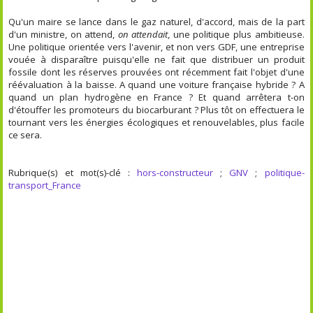
Qu'un maire se lance dans le gaz naturel, d'accord, mais de la part
d'un ministre, on attend,
on attendait
, une politique plus ambitieuse.
Une politique orientée vers l'avenir, et non vers GDF, une entreprise
vouée à disparaître puisqu'elle ne fait que distribuer un produit
fossile dont les réserves prouvées ont récemment fait l'objet d'une
réévaluation à la baisse. A quand une voiture française hybride ? A
quand un plan hydrogène en France ? Et quand arrêtera t-on
d'étouffer les promoteurs du biocarburant ? Plus tôt on effectuera le
tournant vers les énergies écologiques et renouvelables, plus facile
ce sera.
Rubrique(s) et mot(s)-clé :
hors-constructeur
;
GNV
;
politique-
transport_France