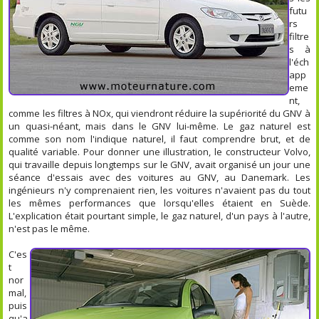
futu
rs
filtre
s à
l'éch
app
eme
nt,
comme les filtres à NOx, qui viendront réduire la supériorité du GNV à
un quasi-néant, mais dans le GNV lui-même. Le gaz naturel est
comme son nom l'indique naturel, il faut comprendre brut, et de
qualité variable. Pour donner une illustration, le constructeur Volvo,
qui travaille depuis longtemps sur le GNV, avait organisé un jour une
séance d'essais avec des voitures au GNV, au Danemark. Les
ingénieurs n'y comprenaient rien, les voitures n'avaient pas du tout
les mêmes performances que lorsqu'elles étaient en Suède.
L'explication était pourtant simple, le gaz naturel, d'un pays à l'autre,
n'est pas le même.
C'es
t
nor
mal,
puis
qu'a