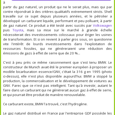
à
partir du gaz naturel, un produit qui ne le serait plus, mais qui par
contre répondrait à des critères qualitatifs extremement stricts. Shell
travaille sur ce sujet depuis plusieurs années, et le pétrolier a
développé un carburant liquide, performant et peu polluant, à partir
de gaz naturel. Ce produit a été testé avec succès par
Volkswagen
puis
Toyota
, mais sa mise sur le marché à grande échelle
nécessiterait des investissements colossaux pour ériger les usines
de transformation. Et si on revient à parler gros sous, on questionne
vite l'intérêt de lourds investissements dans l'exploitation de
ressources fossiles, qui ne généreraient une réduction des
émissions de gazs à effet de serre que de 20 %...
C'est à peu près ce même raisonnement que s'est tenu BMW. Le
constructeur de Munich avait été le premier européen à proposer un
modèle bicarburation essence/GNV, c'était la 316 g en 1995 (photo
ci-dessus), elle n'est plus disponible aujourd'hui. BMW a stoppé la
production, la commercialisation et le développement de voitures au
GNV. Parec que ce n'est pas intelligent. Tant qu'à investir, autant le
faire dans un carburant qui ne générerait aucun gaz à effet de serre,
et qui pourrait être produit de manière renouvelable.
Ce carburant existe, BMW l'a trouvé, c'est l'hydrogène.
Le gaz naturel distribué en France par l'entreprise GDF possède les