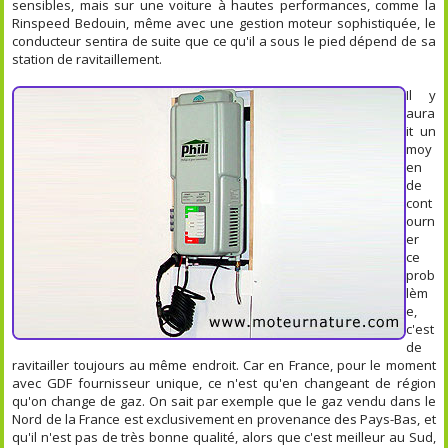
sensibles, mais sur une voiture à hautes performances, comme la
Rinspeed Bedouin, même avec une gestion moteur sophistiquée, le
conducteur sentira de suite que ce qu'il a sous le pied dépend de sa
station de ravitaillement.
Il y
aura
it un
moy
en
de
cont
ourn
er
ce
prob
lèm
e,
c'est
de
ravitailler toujours au même endroit. Car en France, pour le moment
avec GDF fournisseur unique, ce n'est qu'en changeant de région
qu'on change de gaz. On sait par exemple que le gaz vendu dans le
Nord de la France est exclusivement en provenance des Pays-Bas, et
qu'il n'est pas de très bonne qualité, alors que c'est meilleur au Sud,