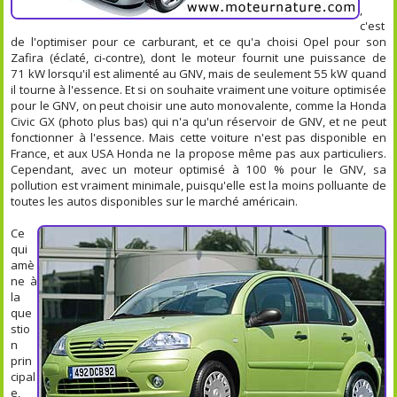
,
c'est
de l'optimiser pour ce carburant, et ce qu'a choisi Opel pour son
Zafira (éclaté, ci-contre), dont le moteur fournit une puissance de
71 kW lorsqu'il est alimenté au GNV, mais de seulement 55 kW quand
il tourne à l'essence. Et si on souhaite vraiment une voiture optimisée
pour le GNV, on peut choisir une auto monovalente, comme la Honda
Civic GX (photo plus bas) qui n'a qu'un réservoir de GNV, et ne peut
fonctionner à l'essence. Mais cette voiture n'est pas disponible en
France, et aux USA Honda ne la propose même pas aux particuliers.
Cependant, avec un moteur optimisé à 100 % pour le GNV, sa
pollution est vraiment minimale, puisqu'elle est la moins polluante de
toutes les autos disponibles sur le marché américain.
Ce
qui
amè
ne à
la
que
stio
n
prin
cipal
e,