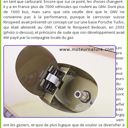
en tant que carburant. Encore que sur ce point, les choses changent :
il y a en France plus de 7000 véhicules qui roulent au GNV. Dont plus
de 1600 bus, mais sans que cela veuille dire que le GNV ne
convienne pas à la performance, puisque le carrossier suisse
Rinspeed avait présenté un concept-car sur une base Porsche Turbo,
qui était alimenté au GNV. C'était le Rinspeed Bedouin, en 2003
(photo ci-dessus), et précisons de suite que son développement avait
été payé par la compagnie locale du gaz.
Les
pre
mier
s
pro
mot
eurs
du
GNV
sont
en
effet
très
logiq
uem
ent les gaziers, et quoi de plus logique que de vouloir se diversifier à