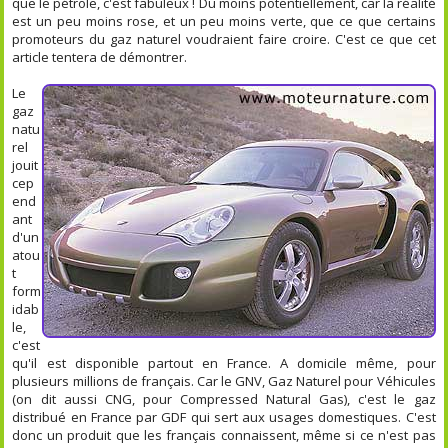
que le pétrole, c'est fabuleux ! Du moins potentiellement, car la réalité
est un peu moins rose, et un peu moins verte, que ce que certains
promoteurs du gaz naturel voudraient faire croire. C'est ce que cet
article tentera de démontrer.
Le
gaz
natu
rel
jouit
cep
end
ant
d'un
atou
t
form
idab
le,
c'est
qu'il est disponible partout en France. A domicile même, pour
plusieurs millions de français. Car le GNV, Gaz Naturel pour Véhicules
(on dit aussi CNG, pour Compressed Natural Gas), c'est le gaz
distribué en France par GDF qui sert aux usages domestiques. C'est
donc un produit que les français connaissent, même si ce n'est pas