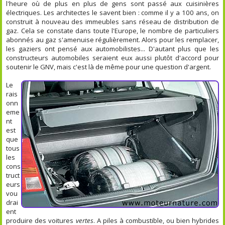
l'heure où de plus en plus de gens sont passé aux cuisinières
électriques. Les architectes le savent bien : comme il y a 100 ans, on
construit à nouveau des immeubles sans réseau de distribution de
gaz. Cela se constate dans toute l'Europe, le nombre de particuliers
abonnés au gaz s'amenuise régulièrement. Alors pour les remplacer,
les gaziers ont pensé aux automobilistes... D'autant plus que les
constructeurs automobiles seraient eux aussi plutôt d'accord pour
soutenir le GNV, mais c'est là de même pour une question d'argent.
Le
rais
onn
eme
nt
est
que
tous
les
cons
truct
eurs
vou
drai
ent
produire des voitures
vertes
. A piles à combustible, ou bien hybrides