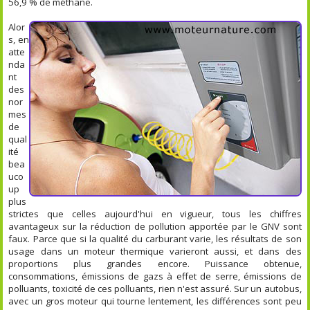
56,9 % de méthane.
Alor
s, en
atte
nda
nt
des
nor
mes
de
qual
ité
bea
uco
up
plus
strictes que celles aujourd'hui en vigueur, tous les chiffres
avantageux sur la réduction de pollution apportée par le GNV sont
faux. Parce que si la qualité du carburant varie, les résultats de son
usage dans un moteur thermique varieront aussi, et dans des
proportions plus grandes encore. Puissance obtenue,
consommations, émissions de gazs à effet de serre, émissions de
polluants, toxicité de ces polluants, rien n'est assuré. Sur un autobus,
avec un gros moteur qui tourne lentement, les différences sont peu