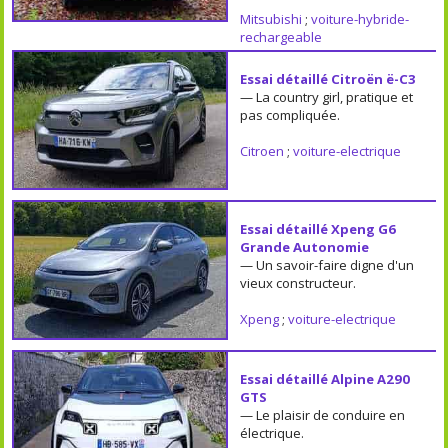
Mitsubishi
;
voiture-hybride-
rechargeable
Essai détaillé Citroën ë-C3
— La country girl, pratique et
pas compliquée.
Citroen
;
voiture-electrique
Essai détaillé Xpeng G6
Grande Autonomie
— Un savoir-faire digne d'un
vieux constructeur.
Xpeng
;
voiture-electrique
Essai détaillé Alpine A290
GTS
— Le plaisir de conduire en
électrique.