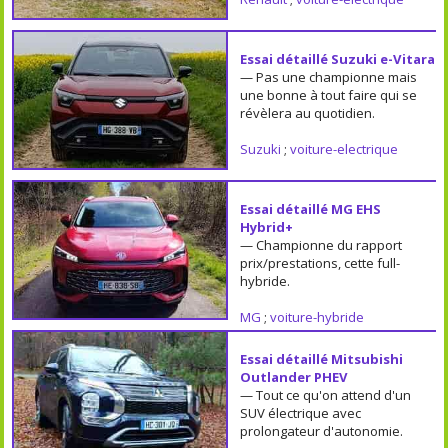
Essai détaillé Suzuki e-Vitara
— Pas une championne mais
une bonne à tout faire qui se
révèlera au quotidien.
Suzuki
;
voiture-electrique
Essai détaillé MG EHS
Hybrid+
— Championne du rapport
prix/prestations, cette full-
hybride.
MG
;
voiture-hybride
Essai détaillé Mitsubishi
Outlander PHEV
— Tout ce qu'on attend d'un
SUV électrique avec
prolongateur d'autonomie.