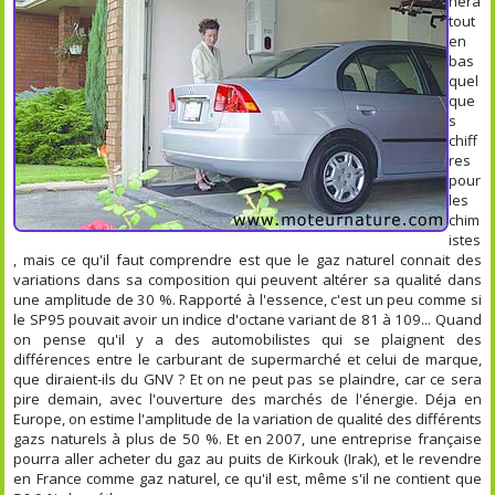
nera
tout
en
bas
quel
que
s
chiff
res
pour
les
chim
istes
, mais ce qu'il faut comprendre est que le gaz naturel connait des
variations dans sa composition qui peuvent altérer sa qualité dans
une amplitude de 30 %. Rapporté à l'essence, c'est un peu comme si
le SP95 pouvait avoir un indice d'octane variant de 81 à 109... Quand
on pense qu'il y a des automobilistes qui se plaignent des
différences entre le carburant de supermarché et celui de marque,
que diraient-ils du GNV ? Et on ne peut pas se plaindre, car ce sera
pire demain, avec l'ouverture des marchés de l'énergie. Déja en
Europe, on estime l'amplitude de la variation de qualité des différents
gazs naturels à plus de 50 %. Et en 2007, une entreprise française
pourra aller acheter du gaz au puits de Kirkouk (Irak), et le revendre
en France comme gaz naturel, ce qu'il est, même s'il ne contient que