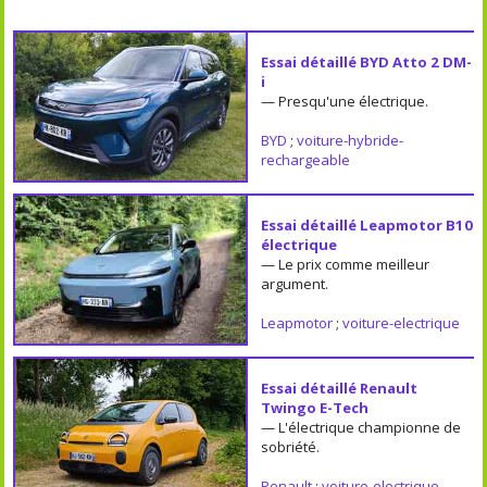
Essai détaillé BYD Atto 2 DM-
i
— Presqu'une électrique.
BYD
;
voiture-hybride-
rechargeable
Essai détaillé Leapmotor B10
électrique
— Le prix comme meilleur
argument.
Leapmotor
;
voiture-electrique
Essai détaillé Renault
Twingo E-Tech
— L'électrique championne de
sobriété.
Renault
;
voiture-electrique