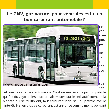
Le GNV, gaz naturel pour véhicules est-il un
bon carburant automobile ?
Le
ven
t en
pou
pe
On
parl
e
bea
uco
up
du
gaz
natu
rel comme carburant automobile. C'est normal. Avec le prix du pétrole
qui fait du yoyo, et les discours alarmistes sur le réchauffement de la
planète qui se multiplient, tout carburant non issu du pétrole éveille
l'intérêt. Et si en plus ce carburant est annoncé comme moins polluant