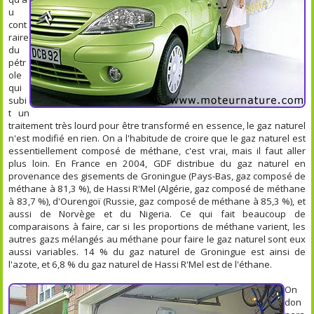
u
cont
raire
du
pétr
ole
qui
subi
t un
traitement très lourd pour être transformé en essence, le gaz naturel
n'est modifié en rien. On a l'habitude de croire que le gaz naturel est
essentiellement composé de méthane, c'est vrai, mais il faut aller
plus loin. En France en 2004, GDF distribue du gaz naturel en
provenance des gisements de Groningue (Pays-Bas, gaz composé de
méthane à 81,3 %), de Hassi R'Mel (Algérie, gaz composé de méthane
à 83,7 %), d'Ourengoï (Russie, gaz composé de méthane à 85,3 %), et
aussi de Norvège et du Nigeria. Ce qui fait beaucoup de
comparaisons à faire, car si les proportions de méthane varient, les
autres gazs mélangés au méthane pour faire le gaz naturel sont eux
aussi variables. 14 % du gaz naturel de Groningue est ainsi de
l'azote, et 6,8 % du gaz naturel de Hassi R'Mel est de l'éthane.
On
don