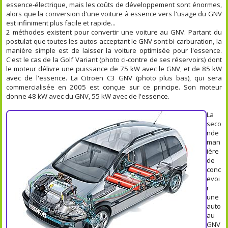
essence-électrique, mais les coûts de développement sont énormes,
alors que la conversion d'une voiture à essence vers l'usage du GNV
est infiniment plus facile et rapide...
2 méthodes existent pour convertir une voiture au GNV. Partant du
postulat que toutes les autos acceptant le GNV sont bi-carburation, la
manière simple est de laisser la voiture optimisée pour l'essence.
C'est le cas de la Golf Variant (photo ci-contre de ses réservoirs) dont
le moteur délivre une puissance de 75 kW avec le GNV, et de 85 kW
avec de l'essence. La Citroën C3 GNV (photo plus bas), qui sera
commercialisée en 2005 est conçue sur ce principe. Son moteur
donne 48 kW avec du GNV, 55 kW avec de l'essence.
La
seco
nde
man
ière
de
conc
evoi
r
une
auto
au
GNV