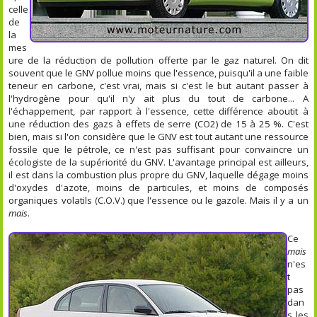
celle
de
la
mes
ure de la réduction de pollution offerte par le gaz naturel. On dit
souvent que le GNV pollue moins que l'essence, puisqu'il a une faible
teneur en carbone, c'est vrai, mais si c'est le but autant passer à
l'hydrogène pour qu'il n'y ait plus du tout de carbone... A
l'échappement, par rapport à l'essence, cette différence aboutit à
une réduction des gazs à effets de serre (CO2) de 15 à 25 %. C'est
bien, mais si l'on considère que le GNV est tout autant une ressource
fossile que le pétrole, ce n'est pas suffisant pour convaincre un
écologiste de la supériorité du GNV. L'avantage principal est ailleurs,
il est dans la combustion plus propre du GNV, laquelle dégage moins
d'oxydes d'azote, moins de particules, et moins de composés
organiques volatils (C.O.V.) que l'essence ou le gazole. Mais il y a un
mais
.
Ce
mais
n'es
t
pas
dan
s les