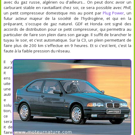
avec du gaz russe, algérien ou d'ailleurs... On peut donc avoir un
carburant stable en ravitaillant chez soi, ce sera possible avec
Phill
,
un petit compresseur domestique mis au point par
Plug Power
, un
futur acteur majeur de la société de l'hydrogène, et qui en la
préparant, s'occupe de gaz naturel. GDF et Honda ont signé des
accords de distribution pour ce petit compresseur, qui permettra au
particulier de faire son plein dans son garage. Il suffit de brancher le
tuyau le soir, et c'est automatique. Sur la C3, un plein permettant de
faire plus de 200 km s'effectue en 9 heures. Et si c'est lent, c'est la
faute à la faible pression du réseau.
Il y
aura
it
ens
uite
une
autr
e
solu
tion,
ce
sera
it de
faire