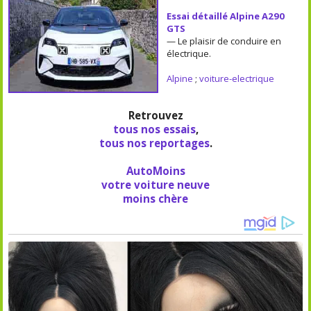
Essai détaillé Alpine A290
GTS
— Le plaisir de conduire en
électrique.
Alpine
;
voiture-electrique
Retrouvez
tous nos essais
,
tous nos reportages
.
AutoMoins
votre voiture neuve
moins chère