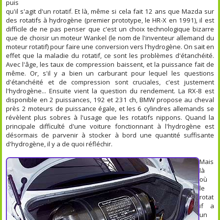
puis
qu'il s'agit d'un rotatif. Et là, même si cela fait 12 ans que Mazda sur
des rotatifs à hydrogène (premier prototype, le HR-X en 1991), il est
difficile de ne pas penser que c'est un choix technologique bizarre
que de choisir un moteur Wankel (le nom de l'inventeur allemand du
moteur rotatif) pour faire une conversion vers l'hydrogène. On sait en
effet que la maladie du rotatif, ce sont les problèmes d'étanchéité.
Avec l'âge, les taux de compression baissent, et la puissance fait de
même. Or, s'il y a bien un carburant pour lequel les questions
d'étanchéité et de compression sont cruciales, c'est justement
l'hydrogène... Ensuite vient la question du rendement. La RX-8 est
disponible en 2 puissances, 192 et 231 ch, BMW propose au cheval
près 2 moteurs de puissance égale, et les 6 cylindres allemands se
révèlent plus sobres à l'usage que les rotatifs nippons. Quand la
principale difficulté d'une voiture fonctionnant à l'hydrogène est
désormais de parvenir à stocker à bord une quantité suffisante
d'hydrogène, il y a de quoi réfléchir.
Mais
là
où
le
rotat
if a
un