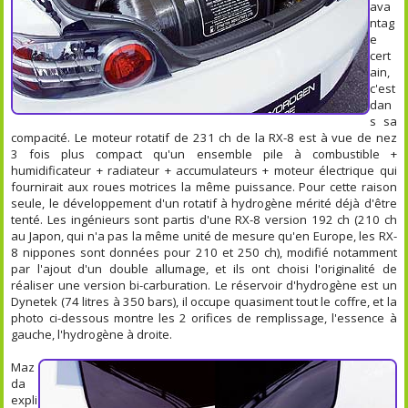
ava
ntag
e
cert
ain,
c'est
dan
s sa
compacité. Le moteur rotatif de 231 ch de la RX-8 est à vue de nez
3 fois plus compact qu'un ensemble pile à combustible +
humidificateur + radiateur + accumulateurs + moteur électrique qui
fournirait aux roues motrices la même puissance. Pour cette raison
seule, le développement d'un rotatif à hydrogène mérité déjà d'être
tenté. Les ingénieurs sont partis d'une RX-8 version 192 ch (210 ch
au Japon, qui n'a pas la même unité de mesure qu'en Europe, les RX-
8 nippones sont données pour 210 et 250 ch), modifié notamment
par l'ajout d'un double allumage, et ils ont choisi l'originalité de
réaliser une version bi-carburation. Le réservoir d'hydrogène est un
Dynetek (74 litres à 350 bars), il occupe quasiment tout le coffre, et la
photo ci-dessous montre les 2 orifices de remplissage, l'essence à
gauche, l'hydrogène à droite.
Maz
da
expli