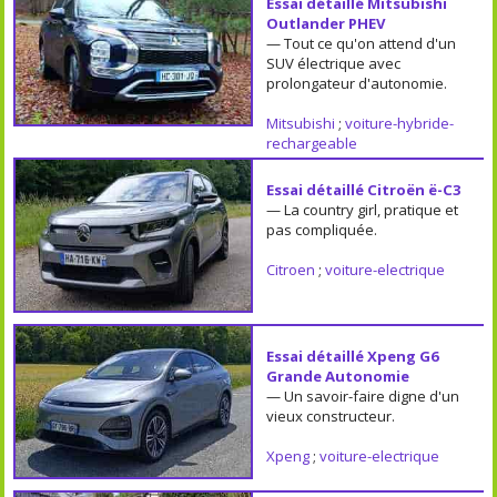
Essai détaillé Mitsubishi
Outlander PHEV
— Tout ce qu'on attend d'un
SUV électrique avec
prolongateur d'autonomie.
Mitsubishi
;
voiture-hybride-
rechargeable
Essai détaillé Citroën ë-C3
— La country girl, pratique et
pas compliquée.
Citroen
;
voiture-electrique
Essai détaillé Xpeng G6
Grande Autonomie
— Un savoir-faire digne d'un
vieux constructeur.
Xpeng
;
voiture-electrique