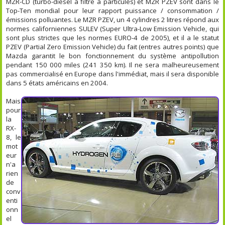
MZR-CD (turbo-diesel à filtre à particules) et MZR PZEV sont dans le
Top-Ten mondial pour leur rapport puissance / consommation /
émissions polluantes. Le MZR PZEV, un 4 cylindres 2 litres répond aux
normes californiennes SULEV (Super Ultra-Low Emission Vehicle, qui
sont plus strictes que les normes EURO-4 de 2005), et il a le statut
PZEV (Partial Zero Emission Vehicle) du fait (entres autres points) que
Mazda garantit le bon fonctionnement du système antipollution
pendant 150 000 miles (241 350 km). Il ne sera malheureusement
pas commercialisé en Europe dans l'immédiat, mais il sera disponible
dans 5 états américains en 2004.
Mais
pour
la
RX-
8, le
mot
eur
n'a
rien
de
conv
enti
onn
el