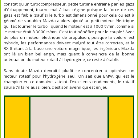
constat qu'un turbocompresseur, petite turbine entrainé par les gazs
d'échappement, tourne mal à bas régime puisque la force de ces
gazs est faible (sauf si le turbo est dimensionné pour cela ou est à
géométrie variable). Mazda a alors ajouté un petit moteur électrique
qui fait tourner le turbo : quand le moteur est à 1000 tr/mn, comme si
le moteur était à 3000 tr/mn. C'est tout bénéfice pour le couple ! Avec
de plus un moteur électrique de propulsion, puisque la voiture est
hybride, les performances doivent malgré tout être correctes, et la
RX-8 étant à la base une voiture magnifique, les ingénieurs Mazda
ont là un bien bel engin, mais quant à convaincre de la bonne
adéquation du moteur rotatif à l'hydrogène, ce reste à établir.
Sans doute Mazda devrait-il plutôt se concentrer à optimiser un
moteur rotatif pour l'hydrogène seul. On sait que BMW, qui est le
champion en ce domaine, atteint d'excellents rendements, le rotatif
saura t'il faire aussi bien, c'est son avenir qui est en jeu.