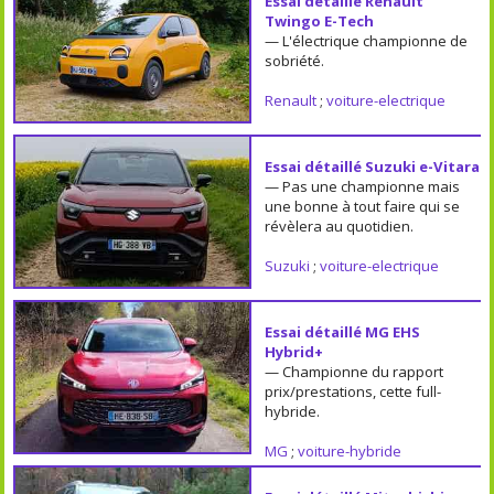
Essai détaillé Renault
Twingo E-Tech
— L'électrique championne de
sobriété.
Renault
;
voiture-electrique
Essai détaillé Suzuki e-Vitara
— Pas une championne mais
une bonne à tout faire qui se
révèlera au quotidien.
Suzuki
;
voiture-electrique
Essai détaillé MG EHS
Hybrid+
— Championne du rapport
prix/prestations, cette full-
hybride.
MG
;
voiture-hybride