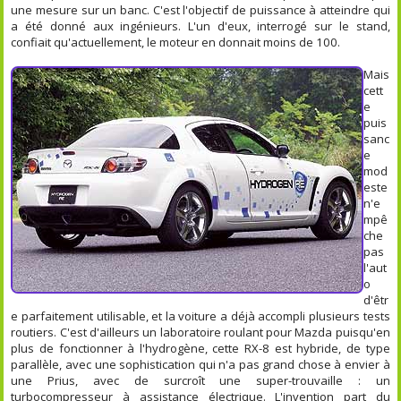
une mesure sur un banc. C'est l'objectif de puissance à atteindre qui
a été donné aux ingénieurs. L'un d'eux, interrogé sur le stand,
confiait qu'actuellement, le moteur en donnait moins de 100.
Mais
cett
e
puis
sanc
e
mod
este
n'e
mpê
che
pas
l'aut
o
d'êtr
e parfaitement utilisable, et la voiture a déjà accompli plusieurs tests
routiers. C'est d'ailleurs un laboratoire roulant pour Mazda puisqu'en
plus de fonctionner à l'hydrogène, cette RX-8 est hybride, de type
parallèle, avec une sophistication qui n'a pas grand chose à envier à
une Prius, avec de surcroît une super-trouvaille : un
turbocompresseur à assistance électrique. L'invention part du