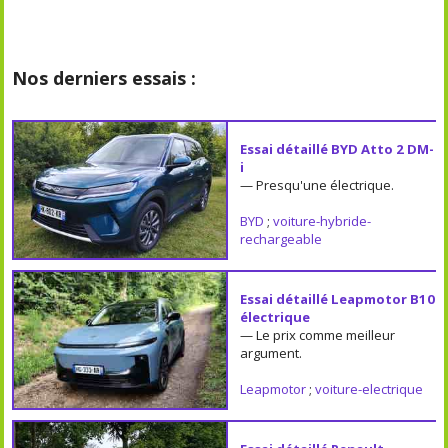
Nos derniers essais :
Essai détaillé BYD Atto 2 DM-
i
— Presqu'une électrique.
BYD
;
voiture-hybride-
rechargeable
Essai détaillé Leapmotor B10
électrique
— Le prix comme meilleur
argument.
Leapmotor
;
voiture-electrique