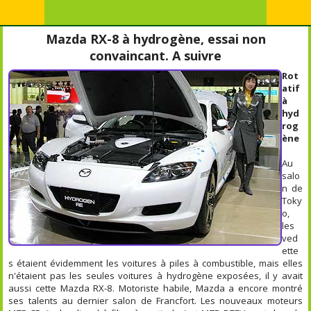
Mazda RX-8 à hydrogène, essai non
convaincant. A suivre
Rot
atif
à
hyd
rog
ène
Au
salo
n de
Toky
o,
les
ved
ette
s étaient évidemment les voitures à piles à combustible, mais elles
n'étaient pas les seules voitures à hydrogène exposées, il y avait
aussi cette Mazda RX-8. Motoriste habile, Mazda a encore montré
ses talents au dernier salon de Francfort. Les nouveaux moteurs