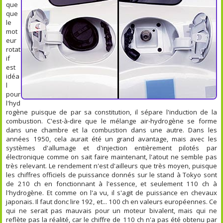
que
que
le
mot
eur
rotat
if
est
idéa
l
pour
l'hyd
rogène puisque de par sa constitution, il sépare l'induction de la
combustion. C'est-à-dire que le mélange air-hydrogène se forme
dans une chambre et la combustion dans une autre. Dans les
années 1950, cela aurait été un grand avantage, mais avec les
systèmes d'allumage et d'injection entièrement pilotés par
électronique comme on sait faire maintenant, l'atout ne semble pas
très relevant. Le rendement n'est d'ailleurs que très moyen, puisque
les chiffres officiels de puissance donnés sur le stand à Tokyo sont
de 210 ch en fonctionnant à l'essence, et seulement 110 ch à
l'hydrogène. Et comme on l'a vu, il s'agit de puissance en chevaux
japonais. Il faut donc lire 192, et... 100 ch en valeurs européennes. Ce
qui ne serait pas mauvais pour un moteur bivalent, mais qui ne
reflète pas la réalité, car le chiffre de 110 ch n'a pas été obtenu par