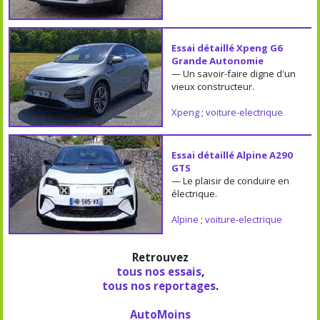
Essai détaillé Xpeng G6
Grande Autonomie
— Un savoir-faire digne d'un
vieux constructeur.
Xpeng
;
voiture-electrique
Essai détaillé Alpine A290
GTS
— Le plaisir de conduire en
électrique.
Alpine
;
voiture-electrique
Retrouvez
tous nos essais
,
tous nos reportages
.
AutoMoins