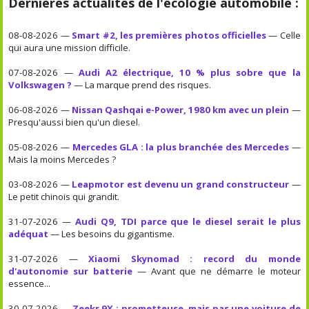
Dernières actualités de l'écologie automobile :
08-08-2026 —
Smart #2, les premières photos officielles
— Celle
qui aura une mission difficile.
07-08-2026 —
Audi A2 électrique, 10 % plus sobre que la
Volkswagen ?
— La marque prend des risques.
06-08-2026 —
Nissan Qashqai e-Power, 1980 km avec un plein
—
Presqu'aussi bien qu'un diesel.
05-08-2026 —
Mercedes GLA : la plus branchée des Mercedes
—
Mais la moins Mercedes ?
03-08-2026 —
Leapmotor est devenu un grand constructeur
—
Le petit chinois qui grandit.
31-07-2026 —
Audi Q9, TDI parce que le diesel serait le plus
adéquat
— Les besoins du gigantisme.
31-07-2026 —
Xiaomi Skynomad : record du monde
d'autonomie sur batterie
— Avant que ne démarre le moteur
essence...
30-07-2026 —
Zeekr 9X : prometteuse, mais pas une voiture de