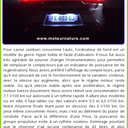
Pour savoir combien consomme l'auto, l'ordinateur de bord est un
modèle du genre. Hyper lisible et facile d'utilisation. Il nous fut aussi
très agréable de pouvoir changer l'instrumentation, pour permettre
de remplacer le compte-tours par un indicateur de puissance (et de
regénération). Nous avons préféré l'affichage du compte-tours, parce
qu'il est amusant de voir le fonctionnement de la variation continue,
avec la vitesse qui augmente, alors que le régime moteur reste
stable. Ou qu'à vitesse stable après une accélération, le régime
moteur baisse doucement. Nous avons relevé une consommation de
7,1 l/100 km sur autoroute à un rythme rapide. A allure plus modérée
ou en ville, il faut tabler sur des valeurs entre 5,5 et 6,0 l/100 km.
Notre moyenne finale étant juste en dessous des 6 l/100 km. On
peut même consommer moins, mais c'est au détriment du plaisir de
conduite. Parce qu'à la différence d'une Prius, la puissance du
groupe propulseur incite à un rythme soutenu. Dommage pourtant
que le réservoir n'ait qu'une contenance de 43 litres, et plus