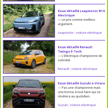
Essai détaillé Leapmotor B10
électrique
— Le prix comme meilleur
argument.
Leapmotor
;
voiture-electrique
Essai détaillé Renault
Twingo E-Tech
— L'électrique championne de
sobriété.
Renault
;
voiture-electrique
Essai détaillé Suzuki e-Vitara
— Pas une championne mais
une bonne à tout faire qui se
révèlera au quotidien.
Suzuki
;
voiture-electrique