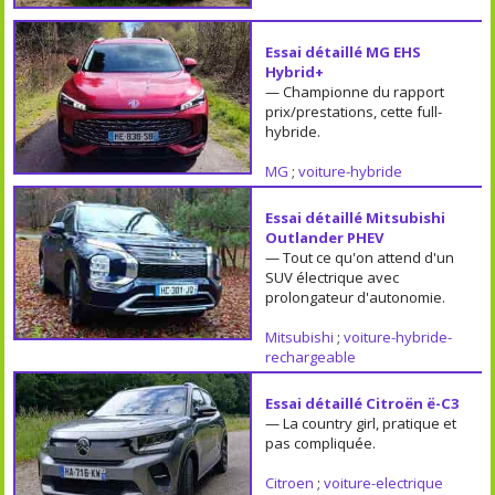
Essai détaillé MG EHS
Hybrid+
— Championne du rapport
prix/prestations, cette full-
hybride.
MG
;
voiture-hybride
Essai détaillé Mitsubishi
Outlander PHEV
— Tout ce qu'on attend d'un
SUV électrique avec
prolongateur d'autonomie.
Mitsubishi
;
voiture-hybride-
rechargeable
Essai détaillé Citroën ë-C3
— La country girl, pratique et
pas compliquée.
Citroen
;
voiture-electrique