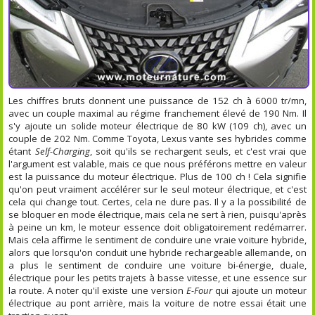
Les chiffres bruts donnent une puissance de 152 ch à 6000 tr/mn,
avec un couple maximal au régime franchement élevé de 190 Nm. Il
s'y ajoute un solide moteur électrique de 80 kW (109 ch), avec un
couple de 202 Nm. Comme Toyota, Lexus vante ses hybrides comme
étant
Self-Charging
, soit qu'ils se rechargent seuls, et c'est vrai que
l'argument est valable, mais ce que nous préférons mettre en valeur
est la puissance du moteur électrique. Plus de 100 ch ! Cela signifie
qu'on peut vraiment accélérer sur le seul moteur électrique, et c'est
cela qui change tout. Certes, cela ne dure pas. Il y a la possibilité de
se bloquer en mode électrique, mais cela ne sert à rien, puisqu'après
à peine un km, le moteur essence doit obligatoirement redémarrer.
Mais cela affirme le sentiment de conduire une vraie voiture hybride,
alors que lorsqu'on conduit une hybride rechargeable allemande, on
a plus le sentiment de conduire une voiture bi-énergie, duale,
électrique pour les petits trajets à basse vitesse, et une essence sur
la route. A noter qu'il existe une version
E-Four
qui ajoute un moteur
électrique au pont arrière, mais la voiture de notre essai était une