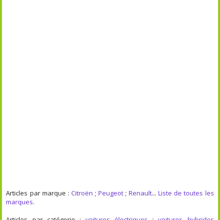
Articles par marque :
Citroën
;
Peugeot
;
Renault
...
Liste de toutes les
marques
.
Articles par catégorie :
voitures électriques
;
voitures hybrides