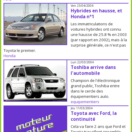
Ven 23/04/2004
Hybrides en hausse, et
Honda n°1
Les immatriculations de
voitures hybrides ont connu
une hausse de 25.8 % en 2003
(par rapport en 2002), mais à la
surprise générale, ce n'est pas
Toyota le premier.
Honda
Lun 22/03/2004
Toshiba arrive dans
l'automobile
Champion de l'électronique
grand public, Toshiba entre
dans le cercle des
équipementiers auto.
equipementiers
Jeu 11/03/2004
Toyota avec Ford, la
continuité
Cela va faire 2 ans que Ford et
Toyota travaillent ensemble