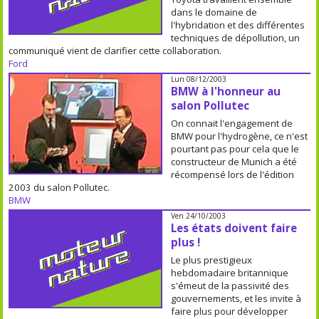
dans le domaine de
l'hybridation et des différentes
techniques de dépollution, un
communiqué vient de clarifier cette collaboration.
Ford
Lun 08/12/2003
BMW à l'honneur au
salon Pollutec
On connait l'engagement de
BMW pour l'hydrogène, ce n'est
pourtant pas pour cela que le
constructeur de Munich a été
récompensé lors de l'édition
2003 du salon Pollutec.
BMW
Ven 24/10/2003
Les états doivent faire
plus !
Le plus prestigieux
hebdomadaire britannique
s'émeut de la passivité des
gouvernements, et les invite à
faire plus pour développer