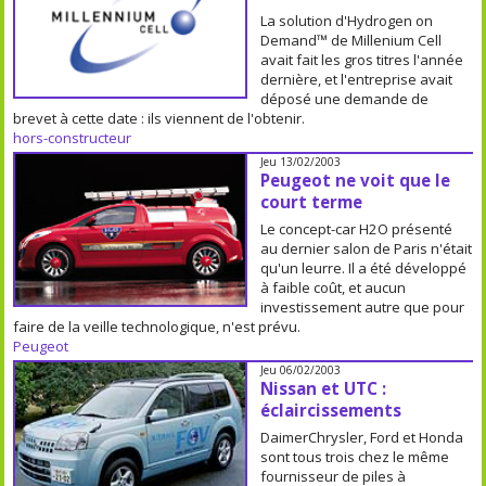
La solution d'Hydrogen on
Demand™ de Millenium Cell
avait fait les gros titres l'année
dernière, et l'entreprise avait
déposé une demande de
brevet à cette date : ils viennent de l'obtenir.
hors-constructeur
Jeu 13/02/2003
Peugeot ne voit que le
court terme
Le concept-car H2O présenté
au dernier salon de Paris n'était
qu'un leurre. Il a été développé
à faible coût, et aucun
investissement autre que pour
faire de la veille technologique, n'est prévu.
Peugeot
Jeu 06/02/2003
Nissan et UTC :
éclaircissements
DaimerChrysler, Ford et Honda
sont tous trois chez le même
fournisseur de piles à