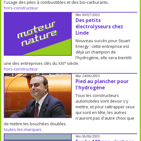
l'usage des piles à combustibles et des bio-carburants.
hors-constructeur
Mer 09/07/2003
Des petits
électrolyseurs chez
Linde
Nouveau succès pour Stuart
Energy : cette entreprise est
déjà un champion de
l'hydrogène, elle sera bientôt
une des entreprises clés du XXI° siècle.
hors-constructeur
Mar 24/06/2003
Pied au plancher pour
l'hydrogène
Tous les constructeurs
automobiles vont devoir s'y
mettre, et pour rattrapper ceux
qui sont en tête, les autres
n'auront pas d'autre choix que
de mettre les bouchées doubles.
toutes-les-marques
Ven 06/06/2003