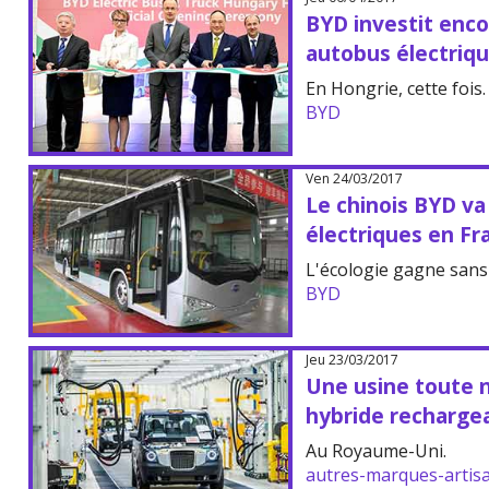
BYD investit enco
autobus électriq
En Hongrie, cette fois.
BYD
Ven 24/03/2017
Le chinois BYD va
électriques en Fr
L'écologie gagne sans
BYD
Jeu 23/03/2017
Une usine toute n
hybride recharge
Au Royaume-Uni.
autres-marques-artis