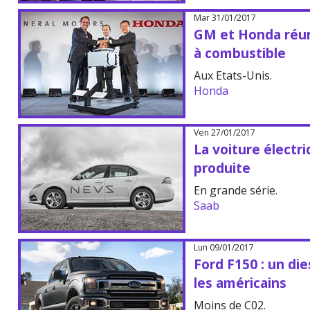
Mar 31/01/2017
GM et Honda réuni
à combustible
Aux Etats-Unis.
Honda
Ven 27/01/2017
La voiture électr
produite
En grande série.
Saab
Lun 09/01/2017
Ford F150 : un die
les américains
Moins de C02.