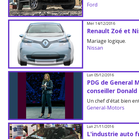
Ford
Mer 14/12/2016
Renault Zoé et Ni
Mariage logique.
Nissan
Lun 05/12/2016
PDG de General M
conseiller Donal
Un chef d'état bien en
General-Motors
Lun 21/11/2016
L'industrie auto f