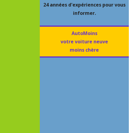
24 années d'expériences pour vous
informer.
AutoMoins
votre voiture neuve
moins chère