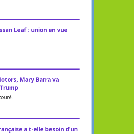
ssan Leaf : union en vue
otors, Mary Barra va
d Trump
touré.
rançaise a t-elle besoin d'un