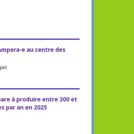
'Ampera-e au centre des
pel.
are à produire entre 300 et
es par an en 2025