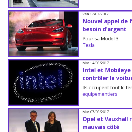
Ven 17/03/2017
Nouvel appel de f
besoin d'argent
Pour sa Model 3.
Tesla
Mar 14/03/2017
Intel et Mobileye :
contrôler la voi
Ils occupent tout le ter
equipementiers
Mar 07/03/2017
Opel et Vauxhall r
mauvais côté