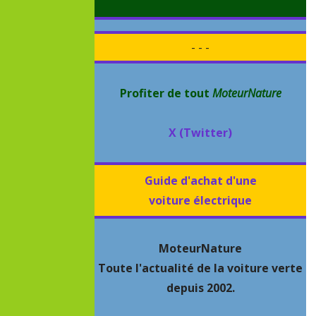
- - -
Profiter de tout
MoteurNature
X (Twitter)
Guide d'achat d'une
voiture électrique
MoteurNature
Toute l'actualité de la voiture verte
depuis 2002.