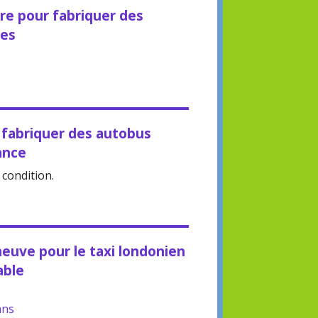
re pour fabriquer des
ues
 fabriquer des autobus
ance
 condition.
euve pour le taxi londonien
able
ans