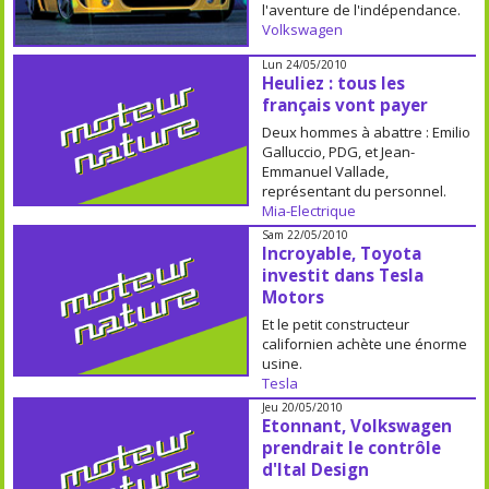
l'aventure de l'indépendance.
Volkswagen
Lun 24/05/2010
Heuliez : tous les
français vont payer
Deux hommes à abattre : Emilio
Galluccio, PDG, et Jean-
Emmanuel Vallade,
représentant du personnel.
Mia-Electrique
Sam 22/05/2010
Incroyable, Toyota
investit dans Tesla
Motors
Et le petit constructeur
californien achète une énorme
usine.
Tesla
Jeu 20/05/2010
Etonnant, Volkswagen
prendrait le contrôle
d'Ital Design