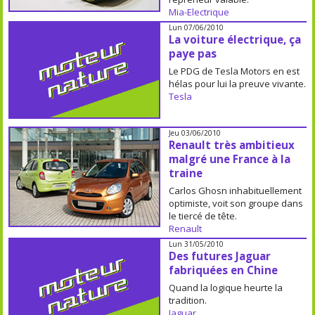
Mia-Electrique
Lun 07/06/2010
La voiture électrique, ça
paye pas
Le PDG de Tesla Motors en est
hélas pour lui la preuve vivante.
Tesla
Jeu 03/06/2010
Renault très ambitieux
malgré une France à la
traine
Carlos Ghosn inhabituellement
optimiste, voit son groupe dans
le tiercé de tête.
Renault
Lun 31/05/2010
Des futures Jaguar
fabriquées en Chine
Quand la logique heurte la
tradition.
Jaguar