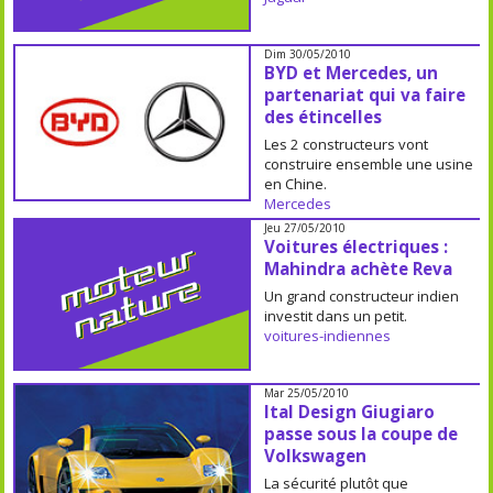
Dim 30/05/2010
BYD et Mercedes, un
partenariat qui va faire
des étincelles
Les 2 constructeurs vont
construire ensemble une usine
en Chine.
Mercedes
Jeu 27/05/2010
Voitures électriques :
Mahindra achète Reva
Un grand constructeur indien
investit dans un petit.
voitures-indiennes
Mar 25/05/2010
Ital Design Giugiaro
passe sous la coupe de
Volkswagen
La sécurité plutôt que