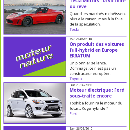
Tesla Motors : la victoire
du rêve
Quand les marchés n'obéissent
plus à la raison, mais à la folie
de la spéculation.
Tesla
Mar 29/06/2010
On produit des voitures
full-hybrid en Europe
ERRATUM
Un pionnier se lance.
Dommage, ce n'est pas un
constructeur européen.
Toyota
Lun 28/06/2010
Moteur électrique : Ford
sous-traite encore
Toshiba fournira le moteur du
futur... Kuga hybride ?
Ford
Sam 26/06/2010