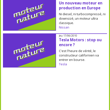
Un nouveau moteur en
production en Europe
Ni diesel, ni turbocompressé, ni
downsizé, un moteur ultra
classique.
Nissan
Jeu 17/06/2010
Tesla Motors : stop ou
encore ?
C'est l'heure de vérité, le
constructeur californien va
entrer en bourse.
Tesla