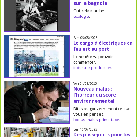
sur la bagnole !
Oui, cela marche.
ecologie
.
Sam 05/08/2023
Le cargo d'électriques en
feu est au port
L'enquête va pouvoir
commencer.
industrie-production
.
Ven 04/08/2023
Nouveau malus :
l'horreur du score
environnemental
Dites au gouvernement ce que
vous en pensez.
bonus-malus-prime-taxe
.
Lun 10/07/2023
Des passeports pour les