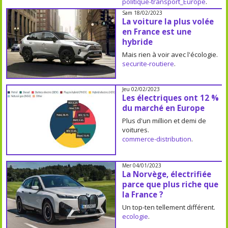
politique-transport_Europe
.
Sam 18/02/2023
La voiture la plus volée
en France est une
hybride
Mais rien à voir avec l'écologie.
securite-routiere
.
Jeu 02/02/2023
Les électriques ont 12 %
du marché en Europe
Plus d'un million et demi de
voitures.
commerce-distribution
.
Mer 04/01/2023
La Norvège, électrifiée
parce que plus riche que
la France ?
Un top-ten tellement différent.
ecologie
.