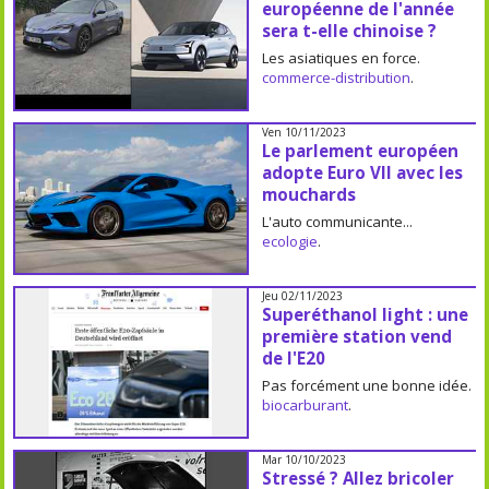
européenne de l'année
sera t-elle chinoise ?
Les asiatiques en force.
commerce-distribution
.
Ven 10/11/2023
Le parlement européen
adopte Euro VII avec les
mouchards
L'auto communicante...
ecologie
.
Jeu 02/11/2023
Superéthanol light : une
première station vend
de l'E20
Pas forcément une bonne idée.
biocarburant
.
Mar 10/10/2023
Stressé ? Allez bricoler