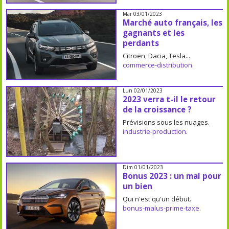
Mar 03/01/2023
Marché auto français, les
gagnants et les
perdants
Citroën, Dacia, Tesla...
commerce-distribution
.
Lun 02/01/2023
2023 verra t-il le retour
de la croissance ?
Prévisions sous les nuages.
industrie-production
.
Dim 01/01/2023
Bonus 2023 : un mal pour
un bien
Qui n'est qu'un début.
bonus-malus-prime-taxe
.