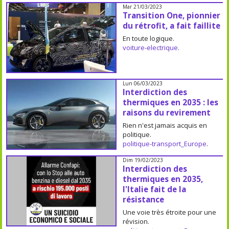
Mar 21/03/2023
Transition One, pionnier
du rétrofit, a fait faillite
En toute logique.
voiture-electrique
.
Lun 06/03/2023
Interdiction des
thermiques en 2035 : les
raisons du revirement
Rien n'est jamais acquis en
politique.
politique-transport_Europe
.
Dim 19/02/2023
Interdiction des
thermiques en 2035,
l'Italie fait de la
résistance
Une voie très étroite pour une
révision.