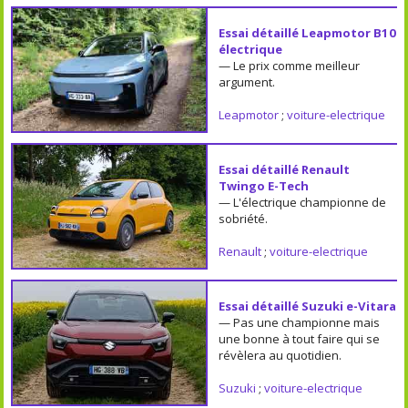
Essai détaillé Leapmotor B10
électrique
— Le prix comme meilleur
argument.
Leapmotor
;
voiture-electrique
Essai détaillé Renault
Twingo E-Tech
— L'électrique championne de
sobriété.
Renault
;
voiture-electrique
Essai détaillé Suzuki e-Vitara
— Pas une championne mais
une bonne à tout faire qui se
révèlera au quotidien.
Suzuki
;
voiture-electrique