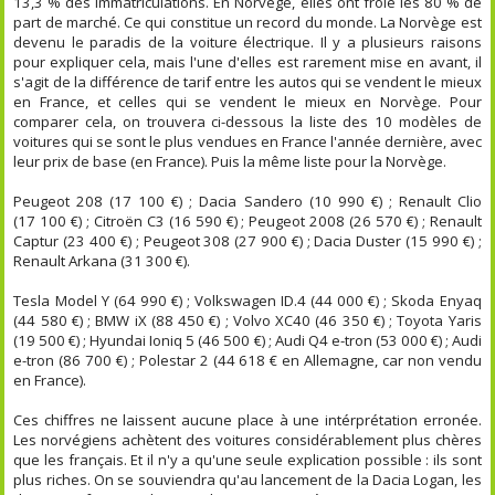
13,3 % des immatriculations. En Norvège, elles ont frôlé les 80 % de
part de marché. Ce qui constitue un record du monde. La Norvège est
devenu le paradis de la voiture électrique. Il y a plusieurs raisons
pour expliquer cela, mais l'une d'elles est rarement mise en avant, il
s'agit de la différence de tarif entre les autos qui se vendent le mieux
en France, et celles qui se vendent le mieux en Norvège. Pour
comparer cela, on trouvera ci-dessous la liste des 10 modèles de
voitures qui se sont le plus vendues en France l'année dernière, avec
leur prix de base (en France). Puis la même liste pour la Norvège.
Peugeot 208 (17 100 €) ; Dacia Sandero (10 990 €) ; Renault Clio
(17 100 €) ; Citroën C3 (16 590 €) ; Peugeot 2008 (26 570 €) ; Renault
Captur (23 400 €) ; Peugeot 308 (27 900 €) ; Dacia Duster (15 990 €) ;
Renault Arkana (31 300 €).
Tesla Model Y (64 990 €) ; Volkswagen ID.4 (44 000 €) ; Skoda Enyaq
(44 580 €) ; BMW iX (88 450 €) ; Volvo XC40 (46 350 €) ; Toyota Yaris
(19 500 €) ; Hyundai Ioniq 5 (46 500 €) ; Audi Q4 e-tron (53 000 €) ; Audi
e-tron (86 700 €) ; Polestar 2 (44 618 € en Allemagne, car non vendu
en France).
Ces chiffres ne laissent aucune place à une intérprétation erronée.
Les norvégiens achètent des voitures considérablement plus chères
que les français. Et il n'y a qu'une seule explication possible : ils sont
plus riches. On se souviendra qu'au lancement de la Dacia Logan, les