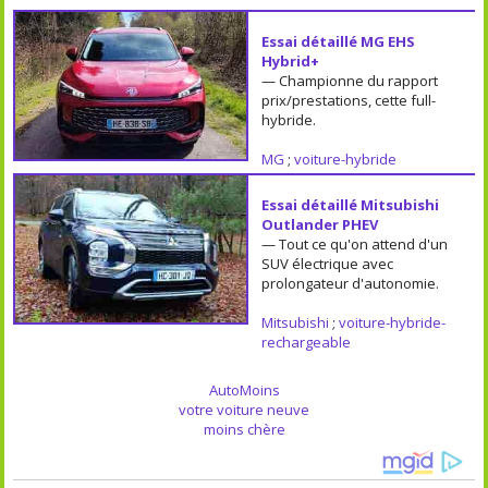
Essai détaillé MG EHS
Hybrid+
— Championne du rapport
prix/prestations, cette full-
hybride.
MG
;
voiture-hybride
Essai détaillé Mitsubishi
Outlander PHEV
— Tout ce qu'on attend d'un
SUV électrique avec
prolongateur d'autonomie.
Mitsubishi
;
voiture-hybride-
rechargeable
AutoMoins
votre voiture neuve
moins chère