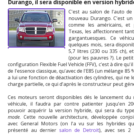
Durango, il sera disponible en version hybrid
C'est au salon de l'auto d
nouveau Durango. C'est un g
comme les américains, et p
Texas, les affectionnent ta
gargantuesques. Ce véhicu
quelques mois, sera disponib
5,7 litres (230 ou 335 ch), 
(pour les pauvres ?). Le petit
configuration Flexible Fuel Vehicle (FFV), c'est à dire qu
de l'essence classique, qu'avec de l'E85 (un mélange 85 
a lui une fonction de déactivation des cylindres, qui ne l
charge partielle, ce qui d'après le constructeur peut gé
Ces moteurs seront disponibles dés le lancement du
véhicule, il faudra par contre patienter jusqu'en 2
pouvoir acquérir la version hybride, qui sera du ty
mode
. Cette nouvelle architecture, développée conjo
avec General Motors (on l'a vu sur les hybrides 
présenté au dernier
salon de Detroit
), avec ses 2