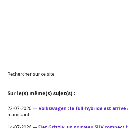
Rechercher sur ce site :
Sur le(s) même(s) sujet(s) :
22-07-2026 —
Volkswagen : le full-hybride est arrivé 
manquant.
14-07-2026 —
Fiat Grizzly, un nouveau SUV compact i