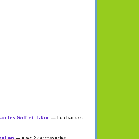
sur les Golf et T-Roc
— Le chainon
talien
— Avec 2 carrosseries.