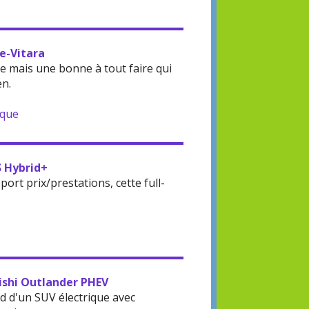
 e-Vitara
 mais une bonne à tout faire qui
en.
ique
S Hybrid+
rt prix/prestations, cette full-
bishi Outlander PHEV
d d'un SUV électrique avec