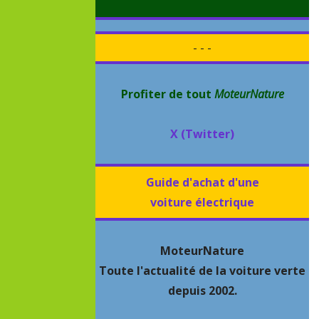
- - -
Profiter de tout
MoteurNature
X (Twitter)
Guide d'achat d'une
voiture électrique
MoteurNature
Toute l'actualité de la voiture verte
depuis 2002.