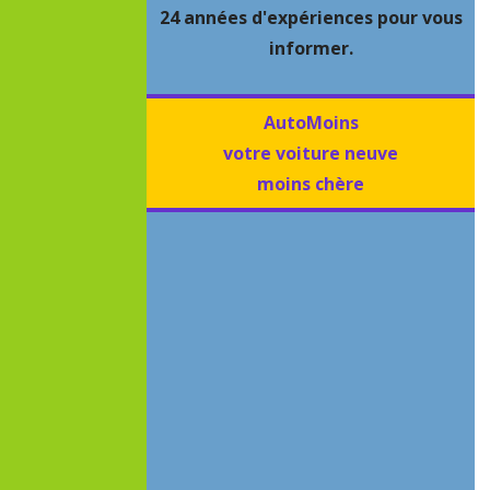
24 années d'expériences pour vous
informer.
AutoMoins
votre voiture neuve
moins chère