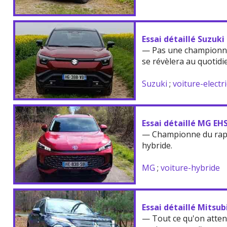
Essai détaillé Suzuki
— Pas une championne
se révèlera au quotidi
Suzuki
;
voiture-electr
Essai détaillé MG EH
— Championne du rappo
hybride.
MG
;
voiture-hybride
Essai détaillé Mitsu
— Tout ce qu'on atten