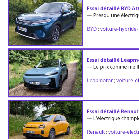
Essai détaillé BYD At
— Presqu'une électriq
BYD
;
voiture-hybride
Essai détaillé Leapm
— Le prix comme meil
Leapmotor
;
voiture-e
Essai détaillé Renau
— L'électrique champi
Renault
;
voiture-elect