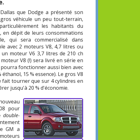
e.
e Dallas que Dodge a présenté son
ros véhicule un peu tout-terrain,
articulièrement les habitants du
nt, en dépit de leurs consommations
le, qui sera commercialisé dans
le avec 2 moteurs V8, 4,7 litres ou
et un moteur V6 3,7 litres de 210 ch
 moteur V8 (!) sera livré en série en
'il pourra fonctionner aussi bien avec
% éthanol, 15 % essence). Le gros V8
e fait tourner que sur 4 cylindres en
nérer jusqu'à 20 % d'économie.
 nouveau
008 pour
pe
double-
intement
que GM a
 moteurs