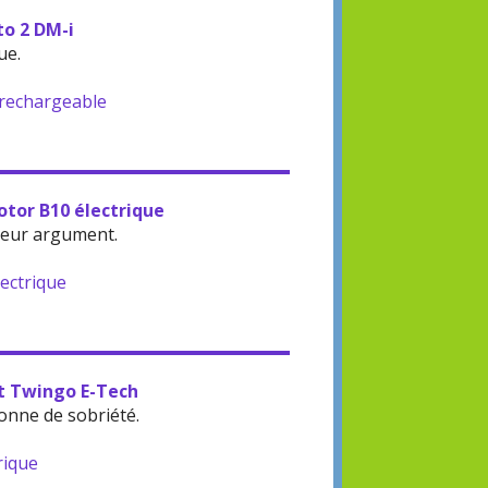
to 2 DM-i
ue.
-rechargeable
otor B10 électrique
leur argument.
lectrique
lt Twingo E-Tech
onne de sobriété.
rique