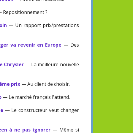
 Repositionnement ?
oin
— Un rapport prix/prestations
rger va revenir en Europe
— Des
de Chrysler
— La meilleure nouvelle
même prix
— Au client de choisir.
o
— Le marché français l'attend.
ce
— Le constructeur veut changer
éen à ne pas ignorer
— Même si