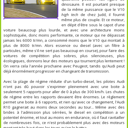
dinosaure. Il est pourtant presque
de la même puissance que le V10
high tech
de chez Judd, il fournit
même plus de couple. Et ce moteur,
en dépit d'être sous le capot d'une
voiture beaucoup plus lourde, et avec une architecture moins
sophistiquée, donc moins performante, ce moteur qui ne dépassait
jamais les 6000 tr/mn, a consommé moins que le V10 qui montait à
plus de 8000 tr/mn. Alors essence ou diesel (avec un filtre à
particules, même s'il ne sert pas beaucoup en course), pour faire des
voitures de compétition plus sobres, plus silencieuses, plus
écologiques, donnons leur des moteurs qui tournent plus lentement !
On verra cela l'année prochaine avec Peugeot, tandis qu'Audi peut
déjà énormément progresser en changeant de transmission.
Avec la plage de régime réduite d'un turbo-diesel, les pilotes Audi
n'ont pas dû pouvoir s'exprimer pleinement avec une boite à
seulement 5 rapports pour aller de 0 à plus de 300 km/h. Les chutes
de régime entre les rapports devaient être énormes. Le règlement
permet une boite à 6 rapports, et rien qu'avec ce changement, l'Audi
R10 gagnerait au moins deux secondes au tour... Même avec des
brides à l'admission plus sérrées, le diesel en compétition a un
potentiel énorme, et tout au moins en endurance, où il faut ravitailler
de nombreuses fois, ce n'est probablement plus avec des moteurs
montant très haut dans les tours qu'on le battra.