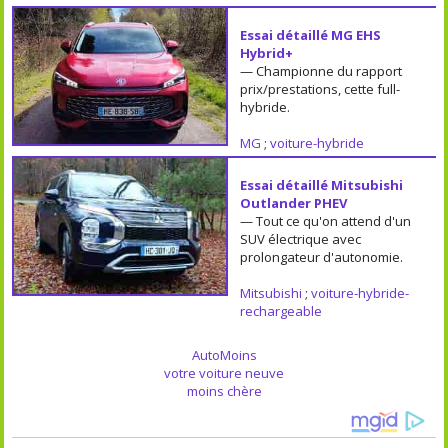
Essai détaillé MG EHS
Hybrid+
— Championne du rapport
prix/prestations, cette full-
hybride.
MG
;
voiture-hybride
Essai détaillé Mitsubishi
Outlander PHEV
— Tout ce qu'on attend d'un
SUV électrique avec
prolongateur d'autonomie.
Mitsubishi
;
voiture-hybride-
rechargeable
AutoMoins
votre voiture neuve
moins chère