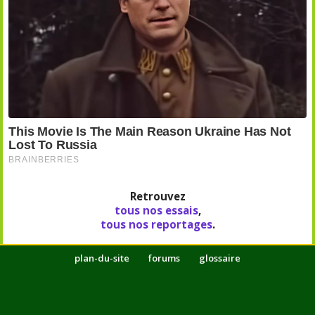
Retrouvez
tous nos essais
,
tous nos reportages
.
plan-du-site
forums
glossaire