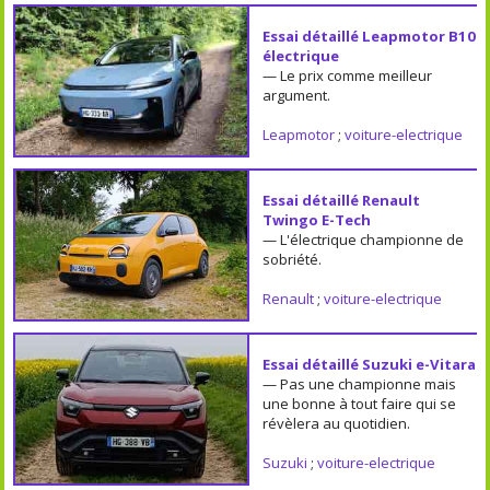
Essai détaillé Leapmotor B10
électrique
— Le prix comme meilleur
argument.
Leapmotor
;
voiture-electrique
Essai détaillé Renault
Twingo E-Tech
— L'électrique championne de
sobriété.
Renault
;
voiture-electrique
Essai détaillé Suzuki e-Vitara
— Pas une championne mais
une bonne à tout faire qui se
révèlera au quotidien.
Suzuki
;
voiture-electrique