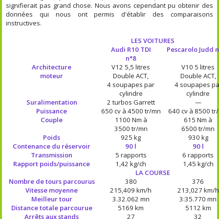
signifierait pas grand chose. Nous avons cependant pu obtenir des
données qui nous ont permis d'établir des comparaisons
instructives.
LES VOITURES
Audi R10 TDI
Pescarolo Judd 
n°8
Architecture
V12 5,5 litres
V10 5 litres
moteur
Double ACT,
Double ACT,
4 soupapes par
4 soupapes pa
cylindre
cylindre
Suralimentation
2 turbos Garrett
—
Puissance
650 cv à 4500 tr/mn
640 cv à 8500 tr
Couple
1100 Nm à
615 Nm à
3500 tr/mn
6500 tr/mn
Poids
925 kg
930 kg
Contenance du réservoir
90 l
90 l
Transmission
5 rapports
6 rapports
Rapport poids/puissance
1,42 kg/ch
1,45 kg/ch
LA COURSE
Nombre de tours parcourus
380
376
Vitesse moyenne
215,409 km/h
213,027 km/h
Meilleur tour
3.32.062 mn
3:35.770 mn
Distance totale parcourue
5169 km
5112 km
Arrêts aux stands
27
32