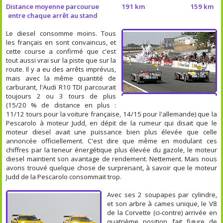
Distance moyenne parcourue
191 km
159 km
entre chaque arrêt au stand
Le diesel consomme moins. Tous
les français en sont convaincus, et
cette course a confirmé que c'est
tout aussi vrai sur la piste que sur la
route. Il y a eu des arrêts imprévus,
mais avec la même quantité de
carburant, l'Audi R10 TDI parcourait
toujours 2 ou 3 tours de plus
(15/20 % de distance en plus :
11/12 tours pour la voiture française, 14/15 pour l'allemande) que la
Pescarolo à moteur Judd, en dépit de la rumeur qui disait que le
moteur diesel avait une puissance bien plus élevée que celle
annoncée officiellement. C'est dire que même en modulant ces
chiffres par la teneur énergétique plus élevée du gazole, le moteur
diesel maintient son avantage de rendement. Nettement. Mais nous
avons trouvé quelque chose de surprenant, à savoir que le moteur
Judd de la Pescarolo consommait trop.
Avec ses 2 soupapes par cylindre,
et son arbre à cames unique, le V8
de la Corvette (ci-contre) arrivée en
quatrième position fait figure de