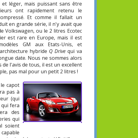
t et léger, mais puissant sans être
ieurs ont rapidement retenu le
compressé. Et comme il fallait un
it en grande série, il n'y avait que
 de Volkswagen, ou le 2 litres Ecotec
ier est rare en Europe, mais il est
 modèles GM aux Etats-Unis, et
architecture hybride
Q Drive
qui va
longue date. Nous ne sommes alors
de l'avis de tous, il est un excellent
le, pas mal pour un petit 2 litres !
 le capot
ira pas à
eur (qui
 qui fera
nera des
eries qui
l soient
capable