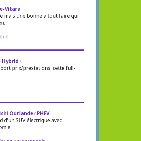
 e-Vitara
 mais une bonne à tout faire qui
en.
ique
S Hybrid+
rt prix/prestations, cette full-
bishi Outlander PHEV
d d'un SUV électrique avec
omie.