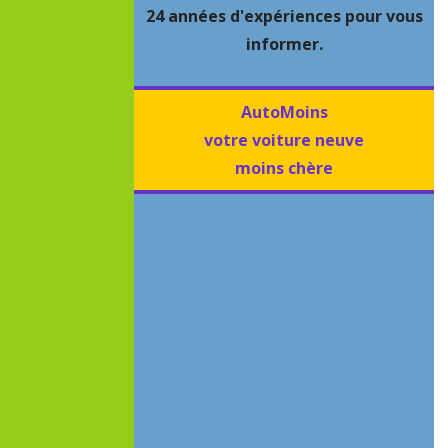
24 années d'expériences pour vous
informer.
AutoMoins
votre voiture neuve
moins chère