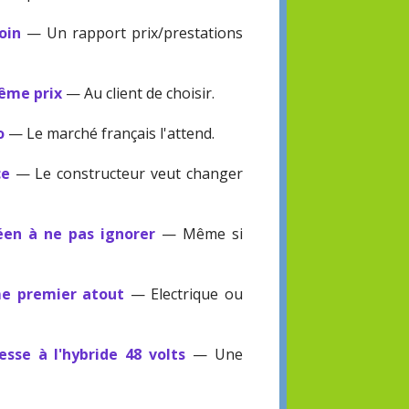
oin
— Un rapport prix/prestations
même prix
— Au client de choisir.
o
— Le marché français l'attend.
ce
— Le constructeur veut changer
éen à ne pas ignorer
— Même si
me premier atout
— Electrique ou
sse à l'hybride 48 volts
— Une