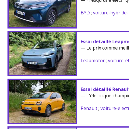
— Presqu'une électriq
BYD
;
voiture-hybride
Essai détaillé Leapm
— Le prix comme meil
Leapmotor
;
voiture-e
Essai détaillé Renau
— L'électrique champi
Renault
;
voiture-elect