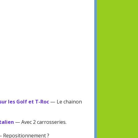
sur les Golf et T-Roc
— Le chainon
talien
— Avec 2 carrosseries.
 Repositionnement ?