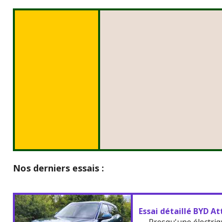
Nos derniers essais :
Essai détaillé BYD At