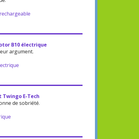
ue.
-rechargeable
otor B10 électrique
leur argument.
lectrique
lt Twingo E-Tech
onne de sobriété.
rique