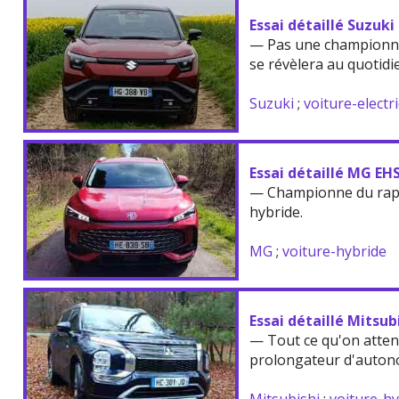
Essai détaillé Suzuki
— Pas une championne
se révèlera au quotidi
Suzuki
;
voiture-electr
Essai détaillé MG EH
— Championne du rappo
hybride.
MG
;
voiture-hybride
Essai détaillé Mitsu
— Tout ce qu'on atten
prolongateur d'auton