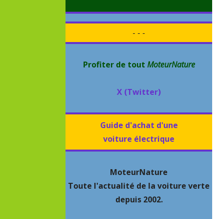
- - -
Profiter de tout
MoteurNature
X (Twitter)
Guide d'achat d'une
voiture électrique
MoteurNature
Toute l'actualité de la voiture verte
depuis 2002.