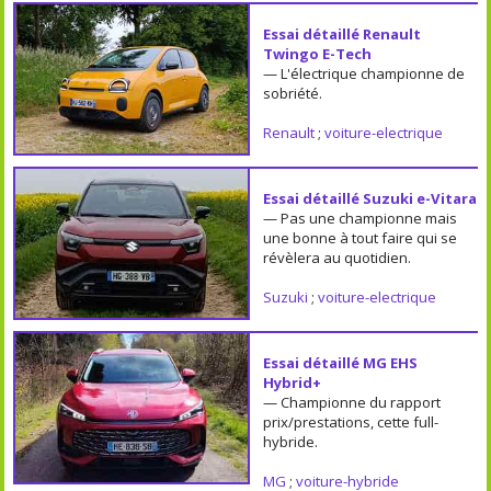
Essai détaillé Renault
Twingo E-Tech
— L'électrique championne de
sobriété.
Renault
;
voiture-electrique
Essai détaillé Suzuki e-Vitara
— Pas une championne mais
une bonne à tout faire qui se
révèlera au quotidien.
Suzuki
;
voiture-electrique
Essai détaillé MG EHS
Hybrid+
— Championne du rapport
prix/prestations, cette full-
hybride.
MG
;
voiture-hybride