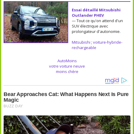
Essai détaillé Mitsubishi
Outlander PHEV
— Tout ce qu'on attend d'un
SUV électrique avec
prolongateur d'autonomie.
Mitsubishi
;
voiture-hybride-
rechargeable
AutoMoins
votre voiture neuve
moins chère