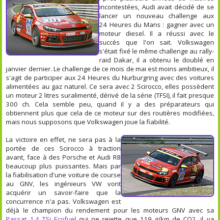
incontestées, Audi avait décidé de se
lancer un nouveau challenge aux
24 Heures du Mans : gagner avec un
moteur diesel. Il a réussi avec le
succès que l'on sait. Volkswagen
s'était fixé le même challenge au rally-
raid Dakar, il a obtenu le doublé en
janvier dernier. Le challenge de ce mois de mai est moins ambitieux, il
s'agit de participer aux 24 Heures du Nurburgring avec des voitures
alimentées au gaz naturel. Ce sera avec 2 Scirocco, elles possèdent
un moteur 2 litres suralimenté, dérivé de la série (TFSI), il fait presque
300 ch. Cela semble peu, quand il y a des préparateurs qui
obtiennent plus que cela de ce moteur sur des routières modifiées,
mais nous supposons que Volkswagen joue la fiabilité.
La victoire en effet, ne sera pas à la
portée de ces Scirocco à traction
avant, face à des Porsche et Audi R8
beaucoup plus puissantes. Mais par
la fiabilisation d'une voiture de course
au GNV, les ingénieurs VW vont
acquérir un savoir-faire que la
concurrence n'a pas. Volkswagen est
déjà le champion du rendement pour les moteurs GNV avec sa
Passat 1.4 TSi Ecofuel
qui ne rejette que 119 g/km de CO2, il va