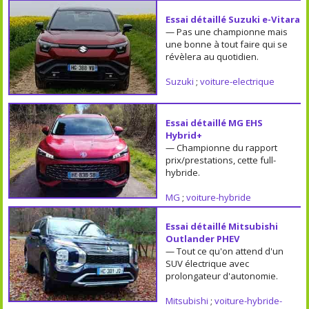
Essai détaillé Suzuki e-Vitara
— Pas une championne mais
une bonne à tout faire qui se
révèlera au quotidien.
Suzuki
;
voiture-electrique
Essai détaillé MG EHS
Hybrid+
— Championne du rapport
prix/prestations, cette full-
hybride.
MG
;
voiture-hybride
Essai détaillé Mitsubishi
Outlander PHEV
— Tout ce qu'on attend d'un
SUV électrique avec
prolongateur d'autonomie.
Mitsubishi
;
voiture-hybride-