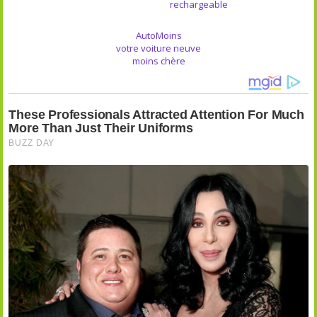
rechargeable
AutoMoins
votre voiture neuve
moins chère