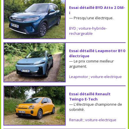
Essai détaillé BYD Atto 2 DM-
i
— Presqu'une électrique.
BYD
;
voiture-hybride-
rechargeable
Essai détaillé Leapmotor B10
électrique
— Le prix comme meilleur
argument.
Leapmotor
;
voiture-electrique
Essai détaillé Renault
Twingo E-Tech
— L'électrique championne de
sobriété.
Renault
;
voiture-electrique