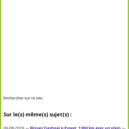
Rechercher sur ce site :
Sur le(s) même(s) sujet(s) :
06-08-2026 —
Nissan Qashqai e-Power, 1980 km avec un plein
—