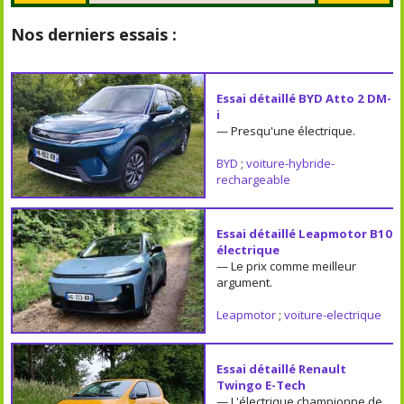
Nos derniers essais :
Essai détaillé BYD Atto 2 DM-
i
— Presqu'une électrique.
BYD
;
voiture-hybride-
rechargeable
Essai détaillé Leapmotor B10
électrique
— Le prix comme meilleur
argument.
Leapmotor
;
voiture-electrique
Essai détaillé Renault
Twingo E-Tech
— L'électrique championne de