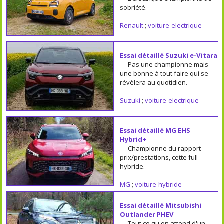
sobriété.
Renault
;
voiture-electrique
Essai détaillé Suzuki e-Vitara
— Pas une championne mais
une bonne à tout faire qui se
révèlera au quotidien.
Suzuki
;
voiture-electrique
Essai détaillé MG EHS
Hybrid+
— Championne du rapport
prix/prestations, cette full-
hybride.
MG
;
voiture-hybride
Essai détaillé Mitsubishi
Outlander PHEV
— Tout ce qu'on attend d'un