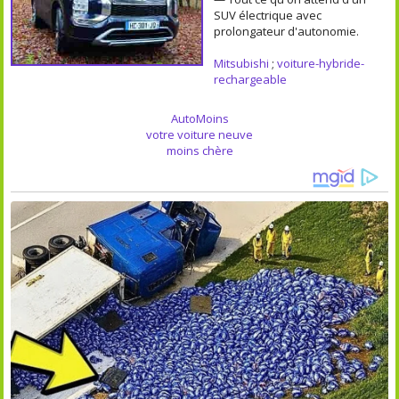
SUV électrique avec
prolongateur d'autonomie.
Mitsubishi
;
voiture-hybride-
rechargeable
AutoMoins
votre voiture neuve
moins chère