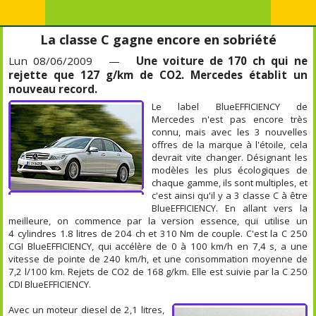
La classe C gagne encore en sobriété
Lun 08/06/2009 —
Une voiture de 170 ch qui ne
rejette que 127 g/km de CO2. Mercedes établit un
nouveau record.
Le label BlueEFFICIENCY de
Mercedes n'est pas encore très
connu, mais avec les 3 nouvelles
offres de la marque à l'étoile, cela
devrait vite changer. Désignant les
modèles les plus écologiques de
chaque gamme, ils sont multiples, et
c'est ainsi qu'il y a 3 classe C à être
BlueEFFICIENCY. En allant vers la
meilleure, on commence par la version essence, qui utilise un
4 cylindres 1.8 litres de 204 ch et 310 Nm de couple. C'est la C 250
CGI BlueEFFICIENCY, qui accélère de 0 à 100 km/h en 7,4 s, a une
vitesse de pointe de 240 km/h, et une consommation moyenne de
7,2 l/100 km. Rejets de CO2 de 168 g/km. Elle est suivie par la C 250
CDI BlueEFFICIENCY.
Avec un moteur diesel de 2,1 litres,