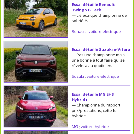
Essai détaillé Renault
Twingo E-Tech
— L'électrique championne de
sobriété.
Renault
;
voiture-electrique
Essai détaillé Suzuki e-Vitara
— Pas une championne mais
une bonne à tout faire qui se
révèlera au quotidien.
Suzuki
;
voiture-electrique
Essai détaillé MG EHS
Hybrid+
— Championne du rapport
prix/prestations, cette full-
hybride.
MG
;
voiture-hybride