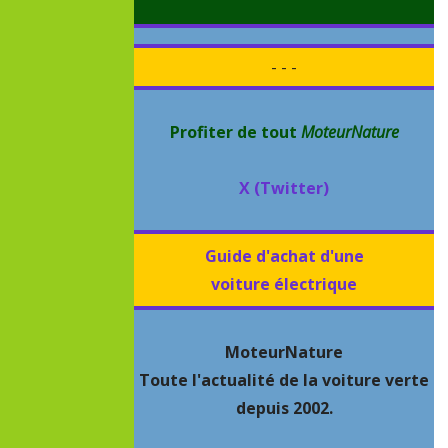
- - -
Profiter de tout
MoteurNature
X (Twitter)
Guide d'achat d'une
voiture électrique
MoteurNature
Toute l'actualité de la voiture verte
depuis 2002.