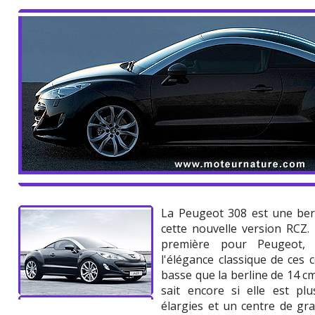
La Peugeot 308 est une berl
cette nouvelle version RCZ.
première pour Peugeot, 
l'élégance classique de ces
basse que la berline de 14 c
sait encore si elle est pl
élargies et un centre de gra