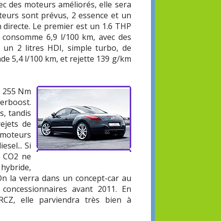
ec des moteurs améliorés, elle sera
oteurs sont prévus, 2 essence et un
n directe. Le premier est un 1.6 THP
l consomme 6,9 l/100 km, avec des
 un 2 litres HDI, simple turbo, de
de 5,4 l/100 km, et rejette 139 g/km
. 255 Nm
rboost.
s, tandis
ejets de
 moteurs
sel... Si
de CO2 ne
hybride,
 On la verra dans un concept-car au
 concessionnaires avant 2011. En
RCZ, elle parviendra très bien à