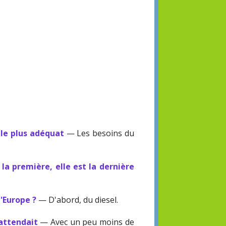
 le plus adéquat
— Les besoins du
 la première, elle est la dernière
l'Europe ?
— D'abord, du diesel.
'attendait
— Avec un peu moins de