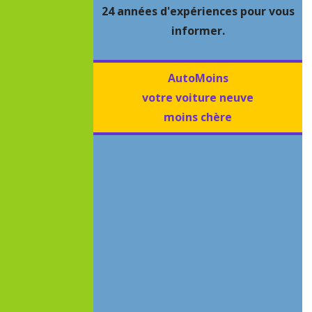
24 années d'expériences pour vous
informer.
AutoMoins
votre voiture neuve
moins chère