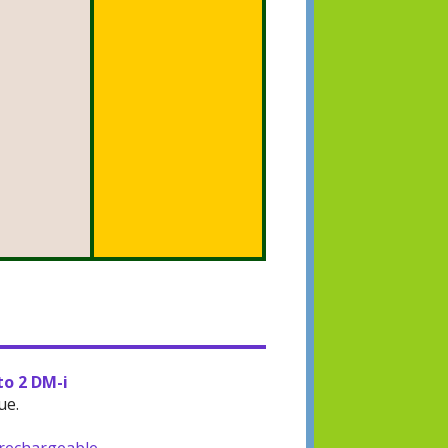
to 2 DM-i
ue.