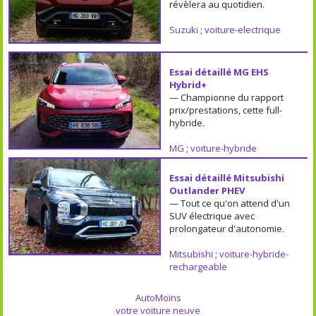
révèlera au quotidien.
Suzuki
;
voiture-electrique
Essai détaillé MG EHS
Hybrid+
— Championne du rapport
prix/prestations, cette full-
hybride.
MG
;
voiture-hybride
Essai détaillé Mitsubishi
Outlander PHEV
— Tout ce qu'on attend d'un
SUV électrique avec
prolongateur d'autonomie.
Mitsubishi
;
voiture-hybride-
rechargeable
AutoMoins
votre voiture neuve