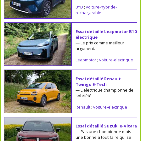
BYD
;
voiture-hybride-
rechargeable
Essai détaillé Leapmotor B10
électrique
— Le prix comme meilleur
argument.
Leapmotor
;
voiture-electrique
Essai détaillé Renault
Twingo E-Tech
— L'électrique championne de
sobriété.
Renault
;
voiture-electrique
Essai détaillé Suzuki e-Vitara
— Pas une championne mais
une bonne à tout faire qui se