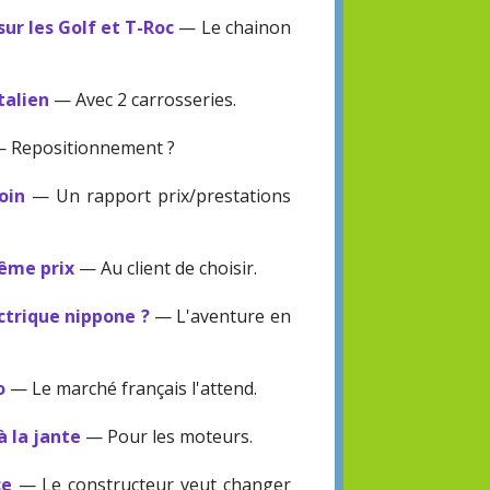
sur les Golf et T-Roc
— Le chainon
talien
— Avec 2 carrosseries.
 Repositionnement ?
oin
— Un rapport prix/prestations
même prix
— Au client de choisir.
ctrique nippone ?
— L'aventure en
o
— Le marché français l'attend.
à la jante
— Pour les moteurs.
ce
— Le constructeur veut changer