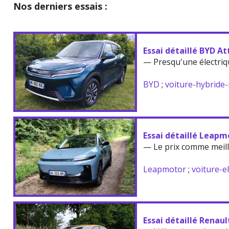
Nos derniers essais :
Essai détaillé BYD At
— Presqu'une électriq
BYD
;
voiture-hybride
Essai détaillé Leapm
— Le prix comme meil
Leapmotor
;
voiture-e
Essai détaillé Renau