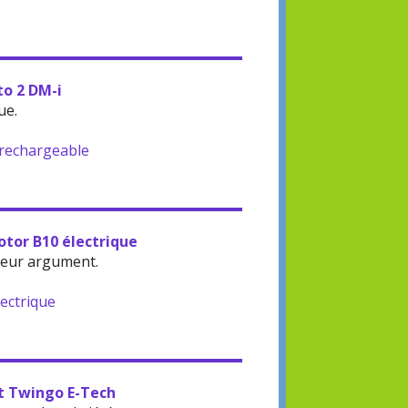
to 2 DM-i
ue.
-rechargeable
otor B10 électrique
leur argument.
lectrique
lt Twingo E-Tech