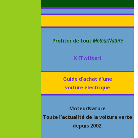
- - -
Profiter de tout
MoteurNature
X (Twitter)
Guide d'achat d'une
voiture électrique
MoteurNature
Toute l'actualité de la voiture verte
depuis 2002.