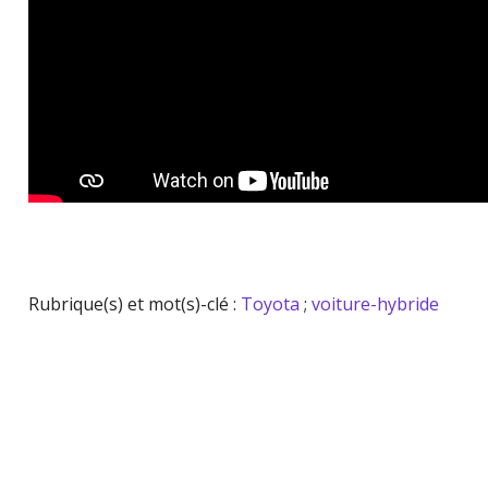
Rubrique(s) et mot(s)-clé :
Toyota
;
voiture-hybride