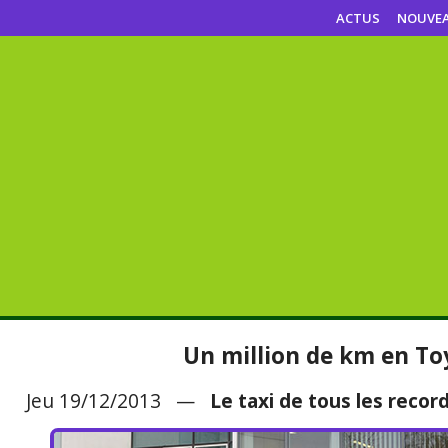
ACTUS
NOUVE
Un million de km en To
Jeu 19/12/2013 —
Le taxi de tous les record