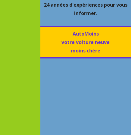
24 années d'expériences pour vous
informer.
AutoMoins
votre voiture neuve
moins chère