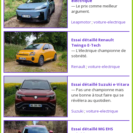
électrique
— Le prix comme meilleur
argument.
Leapmotor
;
voiture-electrique
Essai détaillé Renault
Twingo E-Tech
— L'électrique championne de
sobriété.
Renault
;
voiture-electrique
Essai détaillé Suzuki e-Vitara
— Pas une championne mais
une bonne à tout faire qui se
révèlera au quotidien.
Suzuki
;
voiture-electrique
Essai détaillé MG EHS