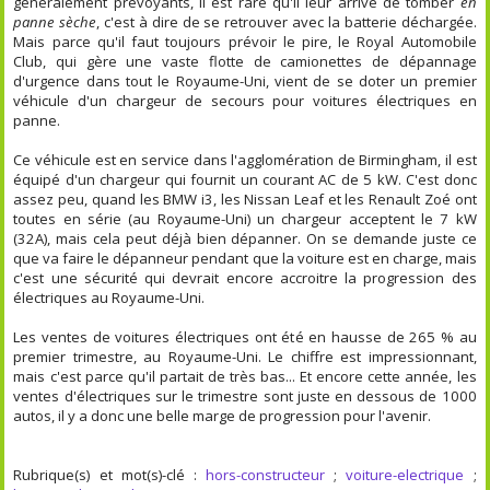
généralement prévoyants, il est rare qu'il leur arrive de tomber
en
panne sèche
, c'est à dire de se retrouver avec la batterie déchargée.
Mais parce qu'il faut toujours prévoir le pire, le Royal Automobile
Club, qui gère une vaste flotte de camionettes de dépannage
d'urgence dans tout le Royaume-Uni, vient de se doter un premier
véhicule d'un chargeur de secours pour voitures électriques en
panne.
Ce véhicule est en service dans l'agglomération de Birmingham, il est
équipé d'un chargeur qui fournit un courant AC de 5 kW. C'est donc
assez peu, quand les BMW i3, les Nissan Leaf et les Renault Zoé ont
toutes en série (au Royaume-Uni) un chargeur acceptent le 7 kW
(32A), mais cela peut déjà bien dépanner. On se demande juste ce
que va faire le dépanneur pendant que la voiture est en charge, mais
c'est une sécurité qui devrait encore accroitre la progression des
électriques au Royaume-Uni.
Les ventes de voitures électriques ont été en hausse de 265 % au
premier trimestre, au Royaume-Uni. Le chiffre est impressionnant,
mais c'est parce qu'il partait de très bas... Et encore cette année, les
ventes d'électriques sur le trimestre sont juste en dessous de 1000
autos, il y a donc une belle marge de progression pour l'avenir.
Rubrique(s) et mot(s)-clé :
hors-constructeur
;
voiture-electrique
;