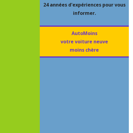
24 années d'expériences pour vous
informer.
AutoMoins
votre voiture neuve
moins chère