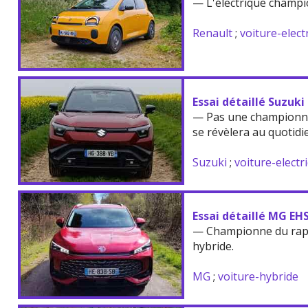
— L'électrique champi
Renault
;
voiture-elect
Essai détaillé Suzuki
— Pas une championne
se révèlera au quotidi
Suzuki
;
voiture-electr
Essai détaillé MG EH
— Championne du rappo
hybride.
MG
;
voiture-hybride