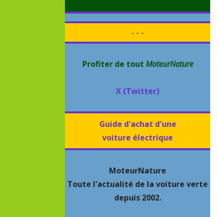
- - -
Profiter de tout
MoteurNature
X (Twitter)
Guide d'achat d'une
voiture électrique
MoteurNature
Toute l'actualité de la voiture verte
depuis 2002.