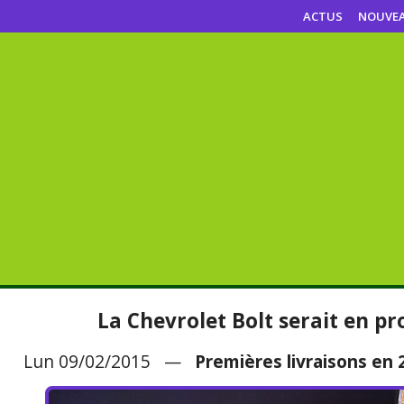
ACTUS
NOUVE
La Chevrolet Bolt serait en p
Lun 09/02/2015 —
Premières livraisons en 