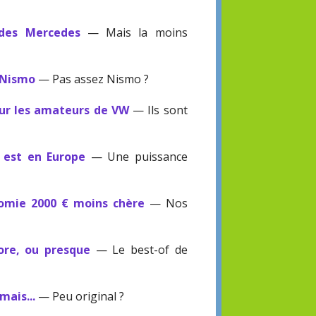
 des Mercedes
— Mais la moins
 Nismo
— Pas assez Nismo ?
our les amateurs de VW
— Ils sont
V est en Europe
— Une puissance
omie 2000 € moins chère
— Nos
ore, ou presque
— Le best-of de
mais...
— Peu original ?