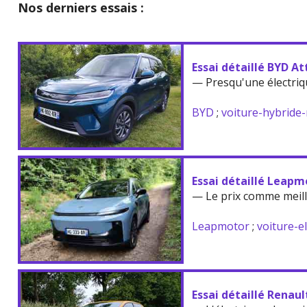
Nos derniers essais :
Essai détaillé BYD At
— Presqu'une électriq
BYD
;
voiture-hybride
Essai détaillé Leapm
— Le prix comme meil
Leapmotor
;
voiture-e
Essai détaillé Renau