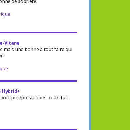
onne de sobriété.
rique
 e-Vitara
 mais une bonne à tout faire qui
en.
ique
S Hybrid+
rt prix/prestations, cette full-