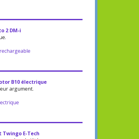
to 2 DM-i
ue.
-rechargeable
otor B10 électrique
leur argument.
lectrique
lt Twingo E-Tech