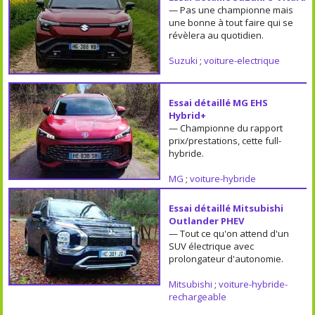
— Pas une championne mais
une bonne à tout faire qui se
révèlera au quotidien.
Suzuki
;
voiture-electrique
Essai détaillé MG EHS
Hybrid+
— Championne du rapport
prix/prestations, cette full-
hybride.
MG
;
voiture-hybride
Essai détaillé Mitsubishi
Outlander PHEV
— Tout ce qu'on attend d'un
SUV électrique avec
prolongateur d'autonomie.
Mitsubishi
;
voiture-hybride-
rechargeable