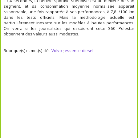
17,4 secondes, la berline sportive suédoise est au meilleur de son
segment, et sa consommation moyenne normalisée apparait
raisonnable, une fois rapportée à ses performances, à 7,8 l/100 km
dans les tests officiels. Mais la méthodologie actuelle est
particulièrement inexacte sur les modèles à hautes performances.
On verra si les journalistes qui essaieront cette S60 Polestar
obtiennent des valeurs aussi modestes.
Rubrique(s) et mot(s)-clé :
Volvo
;
essence-diesel