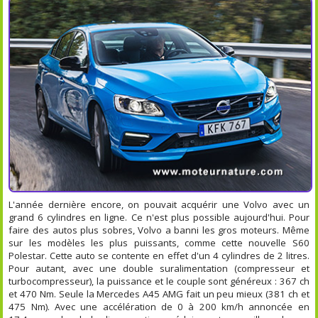
L'année dernière encore, on pouvait acquérir une Volvo avec un
grand 6 cylindres en ligne. Ce n'est plus possible aujourd'hui. Pour
faire des autos plus sobres, Volvo a banni les gros moteurs. Même
sur les modèles les plus puissants, comme cette nouvelle S60
Polestar. Cette auto se contente en effet d'un 4 cylindres de 2 litres.
Pour autant, avec une double suralimentation (compresseur et
turbocompresseur), la puissance et le couple sont généreux : 367 ch
et 470 Nm. Seule la Mercedes A45 AMG fait un peu mieux (381 ch et
475 Nm). Avec une accélération de 0 à 200 km/h annoncée en