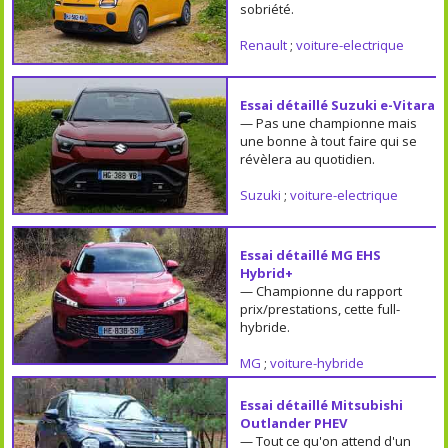
sobriété.
Renault
;
voiture-electrique
Essai détaillé Suzuki e-Vitara
— Pas une championne mais
une bonne à tout faire qui se
révèlera au quotidien.
Suzuki
;
voiture-electrique
Essai détaillé MG EHS
Hybrid+
— Championne du rapport
prix/prestations, cette full-
hybride.
MG
;
voiture-hybride
Essai détaillé Mitsubishi
Outlander PHEV
— Tout ce qu'on attend d'un