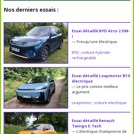
Nos derniers essais :
Essai détaillé BYD Atto 2 DM-
i
— Presqu'une électrique.
BYD
;
voiture-hybride-
rechargeable
Essai détaillé Leapmotor B10
électrique
— Le prix comme meilleur
argument.
Leapmotor
;
voiture-electrique
Essai détaillé Renault
Twingo E-Tech
— L'électrique championne de