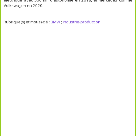
électrique avec 500 km d'autonomie en 2018, et Mercedes comme
Volkswagen en 2020.
Rubrique(s) et mot(s)-clé :
BMW
;
industrie-production