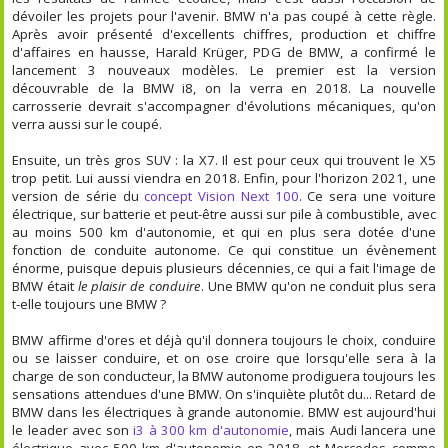
dévoiler les projets pour l'avenir. BMW n'a pas coupé à cette règle.
Après avoir présenté d'excellents chiffres, production et chiffre
d'affaires en hausse, Harald Krüger, PDG de BMW, a confirmé le
lancement 3 nouveaux modèles. Le premier est la version
découvrable de la BMW i8, on la verra en 2018. La nouvelle
carrosserie devrait s'accompagner d'évolutions mécaniques, qu'on
verra aussi sur le coupé.
Ensuite, un très gros SUV : la X7. Il est pour ceux qui trouvent le X5
trop petit. Lui aussi viendra en 2018. Enfin, pour l'horizon 2021, une
version de série du
concept Vision Next 100
. Ce sera une voiture
électrique, sur batterie et peut-être aussi sur pile à combustible, avec
au moins 500 km d'autonomie, et qui en plus sera dotée d'une
fonction de conduite autonome. Ce qui constitue un évènement
énorme, puisque depuis plusieurs décennies, ce qui a fait l'image de
BMW était
le plaisir de conduire
. Une BMW qu'on ne conduit plus sera
t-elle toujours une BMW ?
BMW affirme d'ores et déjà qu'il donnera toujours le choix, conduire
ou se laisser conduire, et on ose croire que lorsqu'elle sera à la
charge de son conducteur, la BMW autonome prodiguera toujours les
sensations attendues d'une BMW. On s'inquiète plutôt du... Retard de
BMW dans les électriques à grande autonomie. BMW est aujourd'hui
le leader avec son
i3 à 300 km d'autonomie
, mais Audi lancera une