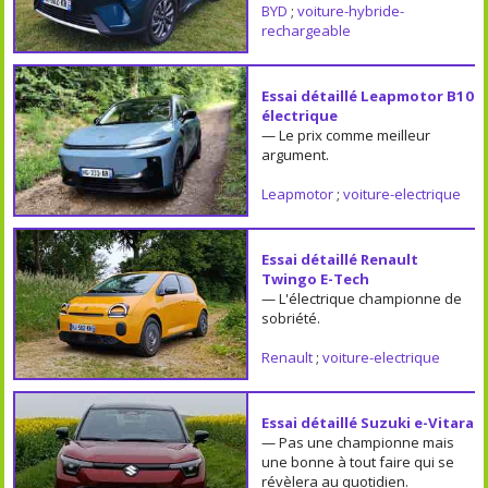
BYD
;
voiture-hybride-
rechargeable
Essai détaillé Leapmotor B10
électrique
— Le prix comme meilleur
argument.
Leapmotor
;
voiture-electrique
Essai détaillé Renault
Twingo E-Tech
— L'électrique championne de
sobriété.
Renault
;
voiture-electrique
Essai détaillé Suzuki e-Vitara
— Pas une championne mais
une bonne à tout faire qui se
révèlera au quotidien.