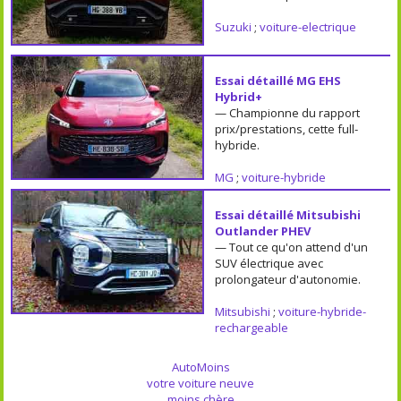
Suzuki
;
voiture-electrique
Essai détaillé MG EHS
Hybrid+
— Championne du rapport
prix/prestations, cette full-
hybride.
MG
;
voiture-hybride
Essai détaillé Mitsubishi
Outlander PHEV
— Tout ce qu'on attend d'un
SUV électrique avec
prolongateur d'autonomie.
Mitsubishi
;
voiture-hybride-
rechargeable
AutoMoins
votre voiture neuve
moins chère