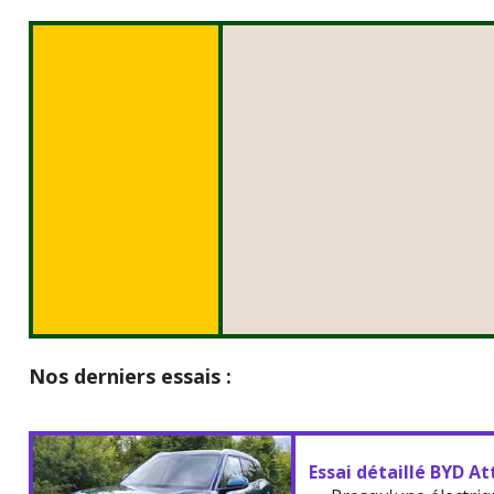
Nos derniers essais :
Essai détaillé BYD At