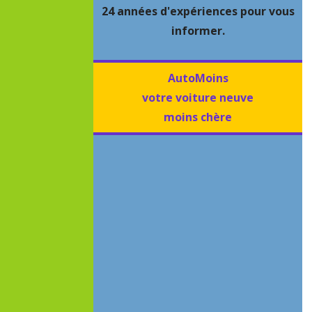
24 années d'expériences pour vous
informer.
AutoMoins
votre voiture neuve
moins chère