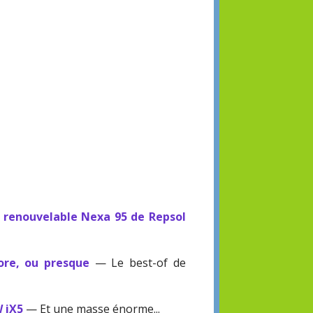
 renouvelable Nexa 95 de Repsol
ore, ou presque
— Le best-of de
 iX5
— Et une masse énorme...