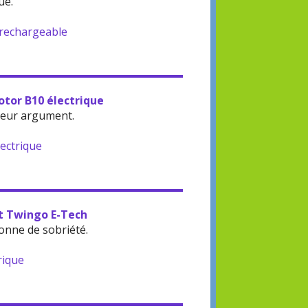
ue.
-rechargeable
otor B10 électrique
leur argument.
lectrique
lt Twingo E-Tech
onne de sobriété.
rique