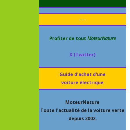
- - -
Profiter de tout
MoteurNature
X (Twitter)
Guide d'achat d'une
voiture électrique
MoteurNature
Toute l'actualité de la voiture verte
depuis 2002.