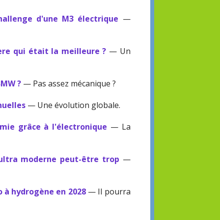
allenge d'une M3 électrique
—
ère qui était la meilleure ?
— Un
 BMW ?
— Pas assez mécanique ?
nuelles
— Une évolution globale.
ie grâce à l'électronique
— La
ltra moderne peut-être trop
—
o à hydrogène en 2028
— Il pourra