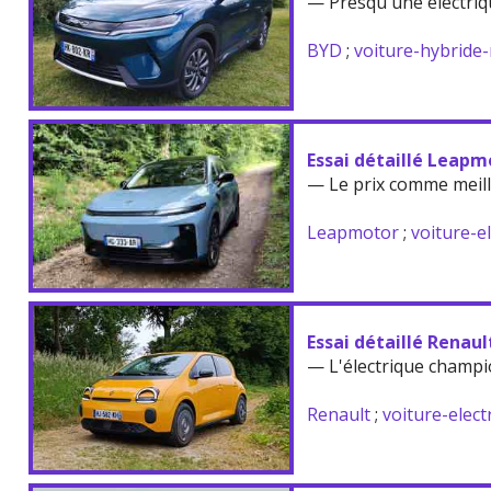
— Presqu'une électriq
BYD
;
voiture-hybride
Essai détaillé Leapm
— Le prix comme meil
Leapmotor
;
voiture-e
Essai détaillé Renau
— L'électrique champi
Renault
;
voiture-elect