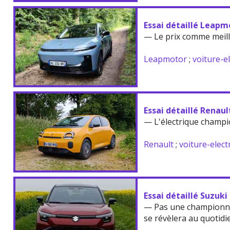
Essai détaillé Leapm
— Le prix comme meil
Leapmotor
;
voiture-e
Essai détaillé Renau
— L'électrique champi
Renault
;
voiture-elect
Essai détaillé Suzuki
— Pas une championne
se révèlera au quotidi