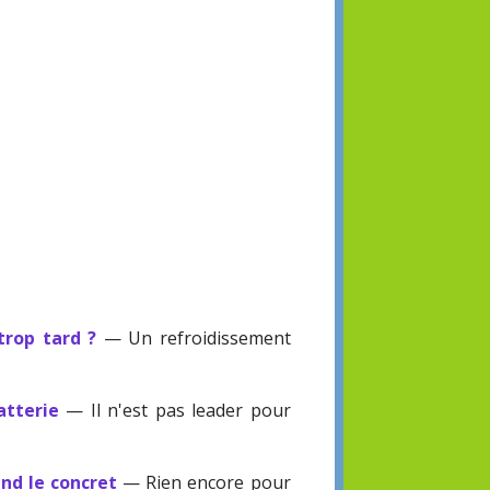
trop tard ?
— Un refroidissement
atterie
— Il n'est pas leader pour
end le concret
— Rien encore pour