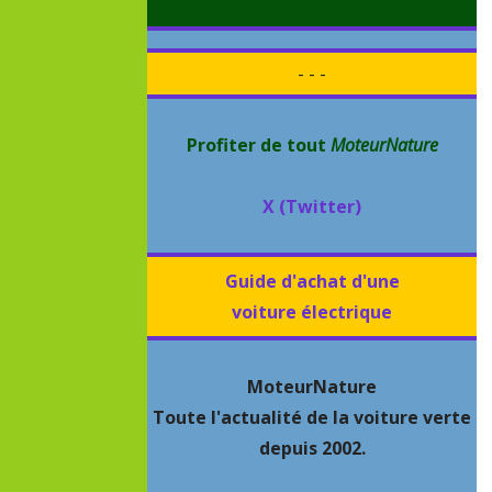
- - -
Profiter de tout
MoteurNature
X (Twitter)
Guide d'achat d'une
voiture électrique
MoteurNature
Toute l'actualité de la voiture verte
depuis 2002.