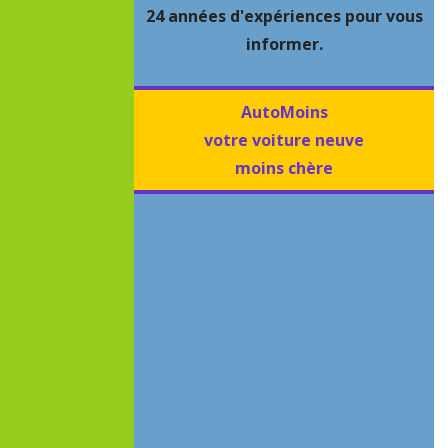
24 années d'expériences pour vous
informer.
AutoMoins
votre voiture neuve
moins chère