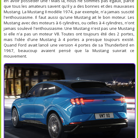
en avoir posséder une ! Mais là, nous ne sommes pas égaux, parce
que tous les amateurs savent qu'il y a des bonnes et des mauvaises
Mustang. La Mustang II modèle 1974, par exemple, n'a jamais suscité
l'enthousiasme. Il faut aussi qu'une Mustang ait le bon moteur. Les
Mustang avec des moteurs à 6 cylindres, ou celles à 4 cylindres, n'ont
jamais soulevé l'enthousiasme. Une Mustang n'est pas une Mustang
si elle n'a pas un moteur V8. Toutes ont toujours été des 2 portes,
mais l'idée d'une Mustang à 4 portes a presque toujours existé.
Quand Ford avait lancé une version 4 portes de sa Thunderbird en
1967, beaucoup avaient pensé que la Mustang suivrait ce
mouvement.