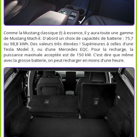
Comme la Mustang classique (!) à essence, il y aura toute une gamme
de Mustang Mach-E. D'abord un choix de capacités de batterie : 75,7
ou 98,8 kWh. Des valeurs très élevées ! Supérieures à celles d'une
Tesla Model 3, ou d'une Mercedes EQC. Pour la recharge, la
puissance maximale acceptée est de 150 kW. C'est dire que même
avec la grosse batterie, on peut recharger en moins d'une heure.