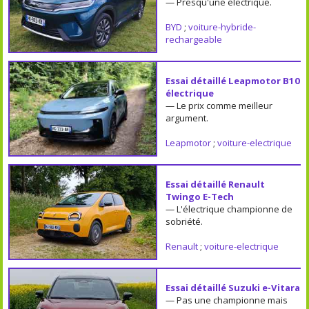
— Presqu'une électrique.
BYD
;
voiture-hybride-
rechargeable
Essai détaillé Leapmotor B10
électrique
— Le prix comme meilleur
argument.
Leapmotor
;
voiture-electrique
Essai détaillé Renault
Twingo E-Tech
— L'électrique championne de
sobriété.
Renault
;
voiture-electrique
Essai détaillé Suzuki e-Vitara
— Pas une championne mais