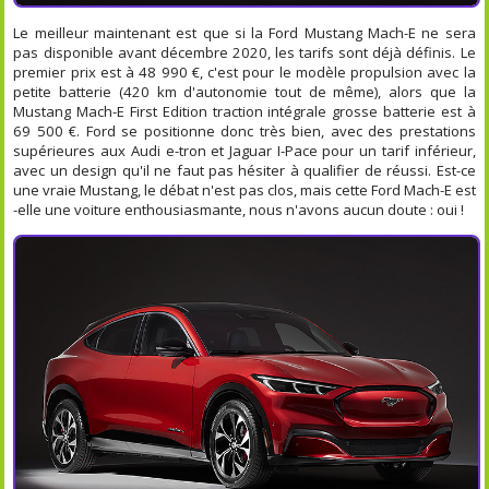
Le meilleur maintenant est que si la Ford Mustang Mach-E ne sera
pas disponible avant décembre 2020, les tarifs sont déjà définis. Le
premier prix est à 48 990 €, c'est pour le modèle propulsion avec la
petite batterie (420 km d'autonomie tout de même), alors que la
Mustang Mach-E First Edition traction intégrale grosse batterie est à
69 500 €. Ford se positionne donc très bien, avec des prestations
supérieures aux Audi e-tron et Jaguar I-Pace pour un tarif inférieur,
avec un design qu'il ne faut pas hésiter à qualifier de réussi. Est-ce
une vraie Mustang, le débat n'est pas clos, mais cette Ford Mach-E est
-elle une voiture enthousiasmante, nous n'avons aucun doute : oui !