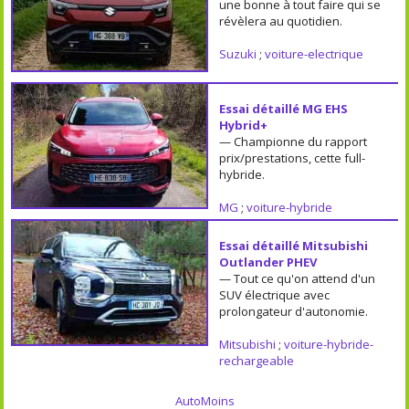
une bonne à tout faire qui se
révèlera au quotidien.
Suzuki
;
voiture-electrique
Essai détaillé MG EHS
Hybrid+
— Championne du rapport
prix/prestations, cette full-
hybride.
MG
;
voiture-hybride
Essai détaillé Mitsubishi
Outlander PHEV
— Tout ce qu'on attend d'un
SUV électrique avec
prolongateur d'autonomie.
Mitsubishi
;
voiture-hybride-
rechargeable
AutoMoins