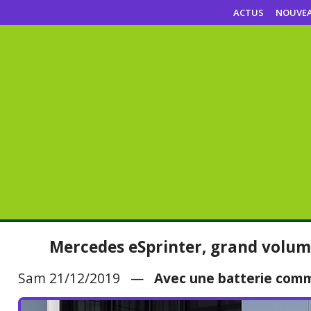
ACTUS
NOUVE
Mercedes eSprinter, grand volum
Sam 21/12/2019 —
Avec une batterie comm