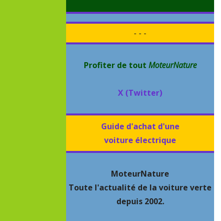
- - -
Profiter de tout
MoteurNature
X (Twitter)
Guide d'achat d'une
voiture électrique
MoteurNature
Toute l'actualité de la voiture verte
depuis 2002.