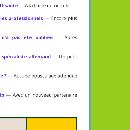
ffisante
— A la limite du ridicule.
les professionnels
— Encore plus
 n'a pas été oubliée
— Après
n spécialiste allemand
— Un petit
te ?
— Aucune bousculade attendue
ts
— Avec un nouveau partenaire