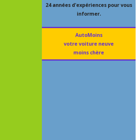
24 années d'expériences pour vous
informer.
AutoMoins
votre voiture neuve
moins chère