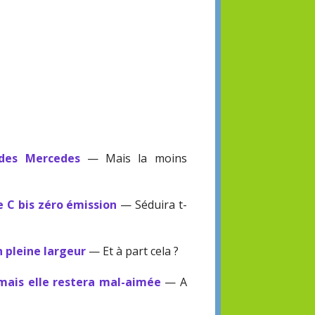
 des Mercedes
— Mais la moins
e C bis zéro émission
— Séduira t-
n pleine largeur
— Et à part cela ?
mais elle restera mal-aimée
— A