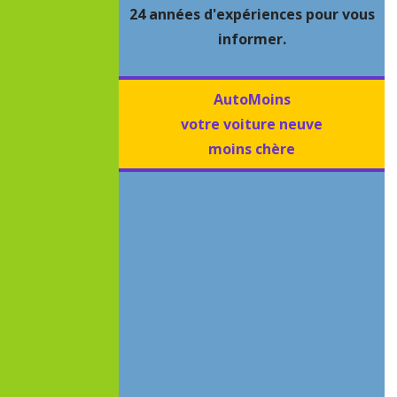
24 années d'expériences pour vous
informer.
AutoMoins
votre voiture neuve
moins chère