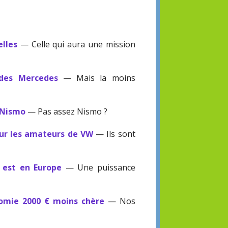
elles
— Celle qui aura une mission
 des Mercedes
— Mais la moins
 Nismo
— Pas assez Nismo ?
our les amateurs de VW
— Ils sont
V est en Europe
— Une puissance
omie 2000 € moins chère
— Nos