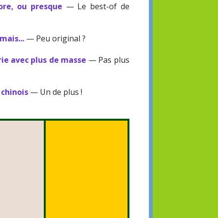
ore, ou presque
— Le best-of de
mais...
— Peu original ?
ie avec plus de masse
— Pas plus
 chinois
— Un de plus !