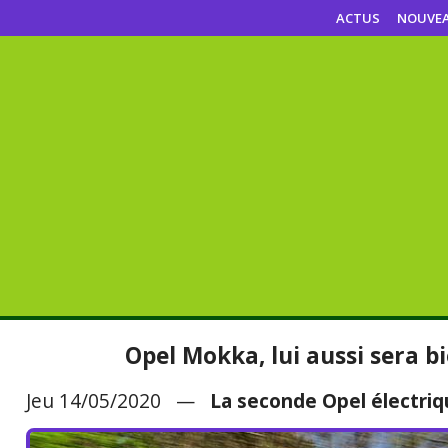
ACTUS
NOUVE
Opel Mokka, lui aussi sera bi
Jeu 14/05/2020 —
La seconde Opel électriq