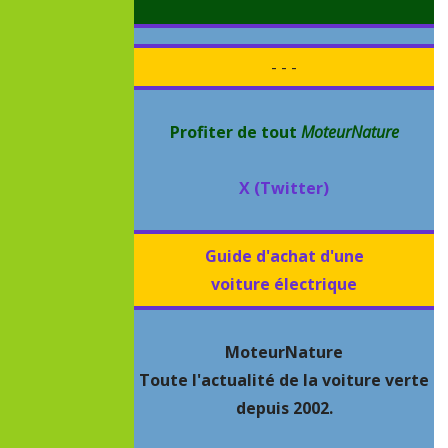
- - -
Profiter de tout
MoteurNature
X (Twitter)
Guide d'achat d'une
voiture électrique
MoteurNature
Toute l'actualité de la voiture verte
depuis 2002.