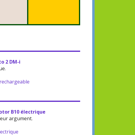
to 2 DM-i
ue.
-rechargeable
otor B10 électrique
leur argument.
lectrique