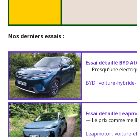
Nos derniers essais :
Essai détaillé BYD At
— Presqu'une électriq
BYD
;
voiture-hybride
Essai détaillé Leapm
— Le prix comme meil
Leapmotor
;
voiture-e