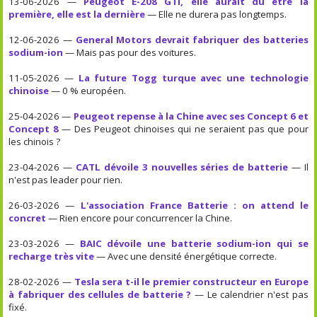
13-06-2026 —
Peugeot E-208 GTI, elle aurait dû être la
première, elle est la dernière
— Elle ne durera pas longtemps.
12-06-2026 —
General Motors devrait fabriquer des batteries
sodium-ion
— Mais pas pour des voitures.
11-05-2026 —
La future Togg turque avec une technologie
chinoise
— 0 % européen.
25-04-2026 —
Peugeot repense à la Chine avec ses Concept 6 et
Concept 8
— Des Peugeot chinoises qui ne seraient pas que pour
les chinois ?
23-04-2026 —
CATL dévoile 3 nouvelles séries de batterie
— Il
n'est pas leader pour rien.
26-03-2026 —
L'association France Batterie : on attend le
concret
— Rien encore pour concurrencer la Chine.
23-03-2026 —
BAIC dévoile une batterie sodium-ion qui se
recharge très vite
— Avec une densité énergétique correcte.
28-02-2026 —
Tesla sera t-il le premier constructeur en Europe
à fabriquer des cellules de batterie ?
— Le calendrier n'est pas
fixé.