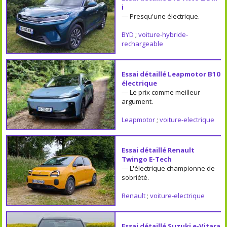
i
— Presqu'une électrique.
BYD
;
voiture-hybride-
rechargeable
Essai détaillé Leapmotor B10
électrique
— Le prix comme meilleur
argument.
Leapmotor
;
voiture-electrique
Essai détaillé Renault
Twingo E-Tech
— L'électrique championne de
sobriété.
Renault
;
voiture-electrique
Essai détaillé Suzuki e-Vitara