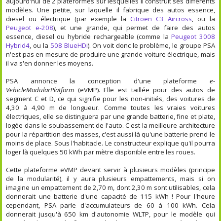
aujourd'hui de 2 plateformes sur lesquelles il construit ses différents
modèles. Une petite, sur laquelle il fabrique des autos essence,
diesel ou électrique (par exemple la
Citroën C3 Aircross
, ou la
Peugeot e-208
), et une grande, qui permet de faire des autos
essence, diesel ou hybride rechargeable (comme la
Peugeot 3008
Hybrid4
, ou la
508 BlueHDi
). On voit donc le problème, le groupe PSA
n'est pas en mesure de produire une grande voiture électrique, mais
il va s'en donner les moyens.
PSA annonce la conception d'une plateforme
e-
VehicleModularPlatform
(eVMP). Elle est taillée pour des autos de
segment C et D, ce qui signifie pour les non-initiés, des voitures de
4,30 à 4,90 m de longueur. Comme toutes les vraies voitures
électriques, elle se distinguera par une grande batterie, fine et plate,
logée dans le soubassement de l'auto. C'est la meilleure architecture
pour la répartition des masses, c'est aussi là qu'une batterie prend le
moins de place. Sous l'habitacle. Le constructeur explique qu'il pourra
loger là quelques 50 kWh par mètre disponible entre les roues.
Cette plateforme eVMP devant servir à plusieurs modèles (principe
de la modularité), il y aura plusieurs empattements, mais si on
imagine un empattement de 2,70 m, dont 2,30 m sont utilisables, cela
donnerait une batterie d'une capacité de 115 kWh ! Pour l'heure
cependant, PSA parle d'accumulateurs de 60 à 100 kWh. Cela
donnerait jusqu'à 650 km d'autonomie WLTP, pour le modèle qui