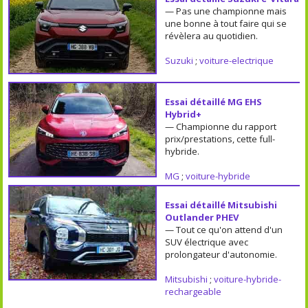
— Pas une championne mais
une bonne à tout faire qui se
révèlera au quotidien.
Suzuki
;
voiture-electrique
Essai détaillé MG EHS
Hybrid+
— Championne du rapport
prix/prestations, cette full-
hybride.
MG
;
voiture-hybride
Essai détaillé Mitsubishi
Outlander PHEV
— Tout ce qu'on attend d'un
SUV électrique avec
prolongateur d'autonomie.
Mitsubishi
;
voiture-hybride-
rechargeable