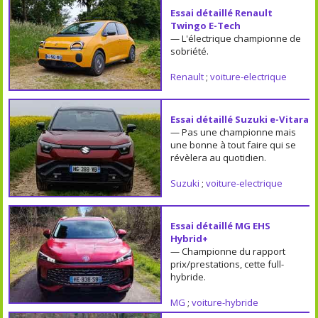
Essai détaillé Renault
Twingo E-Tech
— L'électrique championne de
sobriété.
Renault
;
voiture-electrique
Essai détaillé Suzuki e-Vitara
— Pas une championne mais
une bonne à tout faire qui se
révèlera au quotidien.
Suzuki
;
voiture-electrique
Essai détaillé MG EHS
Hybrid+
— Championne du rapport
prix/prestations, cette full-
hybride.
MG
;
voiture-hybride